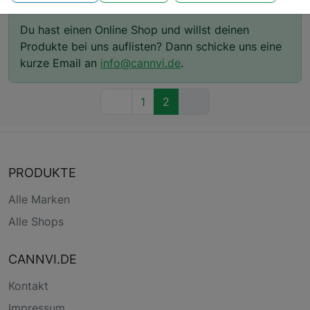
Du hast einen Online Shop und willst deinen
Produkte bei uns auflisten? Dann schicke uns eine
kurze Email an
info@cannvi.de
.
1
2
PRODUKTE
Alle Marken
Alle Shops
CANNVI.DE
Kontakt
Impressum