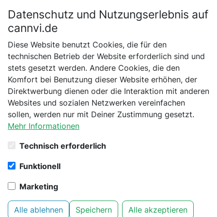
Datenschutz und Nutzungserlebnis auf
Bitte bestätige dein Alter
cannvi.de
Suchen
Diese Website benutzt Cookies, die für den
Bist du schon 18 Jahre alt?
technischen Betrieb der Website erforderlich sind und
Startseite
Vaporizer
stets gesetzt werden. Andere Cookies, die den
Nein
Ja
Komfort bei Benutzung dieser Website erhöhen, der
42 Produkte aus Kategorie
Direktwerbung dienen oder die Interaktion mit anderen
Vaporizer gefunden
Websites und sozialen Netzwerken vereinfachen
sollen, werden nur mit Deiner Zustimmung gesetzt.
Vaping Bedarf
Mehr Informationen
Technisch erforderlich
Es tut uns Leid. Leider konnten wir zu deiner Suche
noch keine Produkte finden. Vielleicht könnten dich
Funktionell
folgenden Kategorien auch interessieren:
Marketing
Headshop
Cannabissamen
Lifestyle
Alle ablehnen
Speichern
Alle akzeptieren
Growbedarf