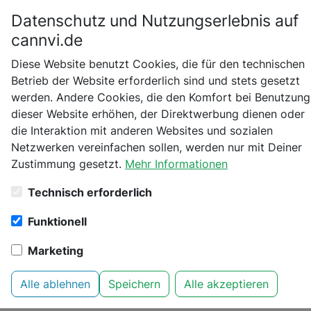
Datenschutz und Nutzungserlebnis auf
Bitte bestätige dein Alter
cannvi.de
Suchen
Diese Website benutzt Cookies, die für den technischen
Bist du schon 18 Jahre alt?
Betrieb der Website erforderlich sind und stets gesetzt
werden. Andere Cookies, die den Komfort bei Benutzung
Startseite
Marken
The Bulldog
Nein
Ja
dieser Website erhöhen, der Direktwerbung dienen oder
die Interaktion mit anderen Websites und sozialen
Netzwerken vereinfachen sollen, werden nur mit Deiner
Zustimmung gesetzt.
Mehr Informationen
Technisch erforderlich
Funktionell
The Bulldog
Marketing
Website
https://thebulldog.com
Alle ablehnen
Speichern
Alle akzeptieren
Facebook
https://www.facebook.com/TheBulldogAms