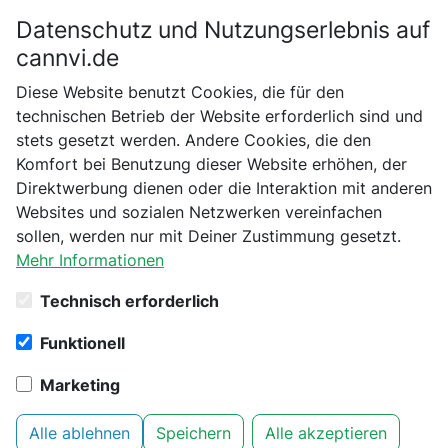
Datenschutz und Nutzungserlebnis auf
Bitte bestätige dein Alter
cannvi.de
Suchen
Diese Website benutzt Cookies, die für den
Bist du schon 18 Jahre alt?
technischen Betrieb der Website erforderlich sind und
stets gesetzt werden. Andere Cookies, die den
Startseite
Naturecan
CBD ÖL
10% CBD Öl
Nein
Ja
Komfort bei Benutzung dieser Website erhöhen, der
Direktwerbung dienen oder die Interaktion mit anderen
Websites und sozialen Netzwerken vereinfachen
sollen, werden nur mit Deiner Zustimmung gesetzt.
Mehr Informationen
Technisch erforderlich
Funktionell
Marketing
Alle ablehnen
Speichern
Alle akzeptieren