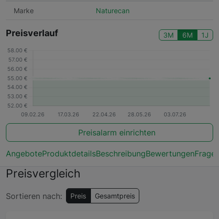
Marke
Naturecan
Preisverlauf
3M
6M
1J
Preisalarm einrichten
Angebote
Produktdetails
Beschreibung
Bewertungen
Frage
Preisvergleich
Sortieren nach:
Preis
Gesamtpreis