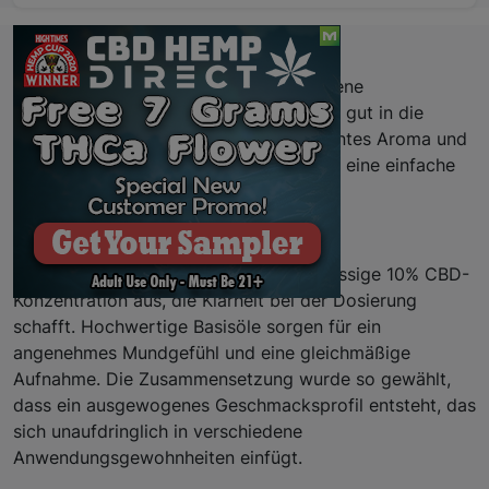
Beschreibung
Das 10% CBD-Öl bietet eine ausgewogene
Konzentration von Cannabidiol, die sich gut in die
tägliche Routine integrieren lässt. Dezentes Aroma und
eine klare Dosierungsbasis ermöglichen eine einfache
Nutzung ohne Ablenkung vom Alltag.
Eigenschaften
Das Öl zeichnet sich durch eine zuverlässige 10% CBD-
Konzentration aus, die Klarheit bei der Dosierung
schafft. Hochwertige Basisöle sorgen für ein
angenehmes Mundgefühl und eine gleichmäßige
Aufnahme. Die Zusammensetzung wurde so gewählt,
dass ein ausgewogenes Geschmacksprofil entsteht, das
sich unaufdringlich in verschiedene
Anwendungsgewohnheiten einfügt.