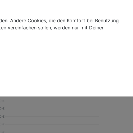
Login
abis Blog
Cannabis Telemedizin
Kategorien
erden. Andere Cookies, die den Komfort bei Benutzung
en vereinfachen sollen, werden nur mit Deiner
oduktdetails
Nein
Ja
GTIN/EAN
8420931800173
Marke
Cannactiva
nhalt
70, 300 ml
eisverlauf
3M
6M
1J