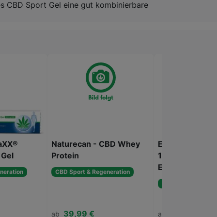
eses CBD Sport Gel eine gut kombinierbare
aXX®
Naturecan - CBD Whey
Elpixol - Canna
 Gel
Protein
1000 Mg Cbd K
Elpixol
neration
CBD Sport & Regeneration
CBD Sport & Regen
39,99 €
22,19 €
ab
ab