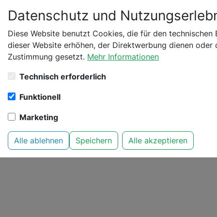
Datenschutz und Nutzungserlebn
Bitte bestätige dei
Diese Website benutzt Cookies, die für den technischen 
dieser Website erhöhen, der Direktwerbung dienen oder d
Startseite
Cannactiva
CBD Sport & Regenerat
Zustimmung gesetzt.
Mehr Informationen
Bist du schon 18 Jahr
Technisch erforderlich
Funktionell
Marketing
Alle ablehnen
Speichern
Alle akzeptieren