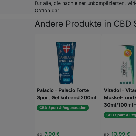
Für alle, die nach einer unkomplizierten, w
Option dar.
Andere Produkte in CBD 
Palacio - Palacio Forte
Vitadol - Vit
Sport Gel kühlend 200ml
Muskel- und 
30ml/100ml -
CBD Sport & Regeneration
CBD Sport & Reg
7,90 €
13,99 €
ab
ab