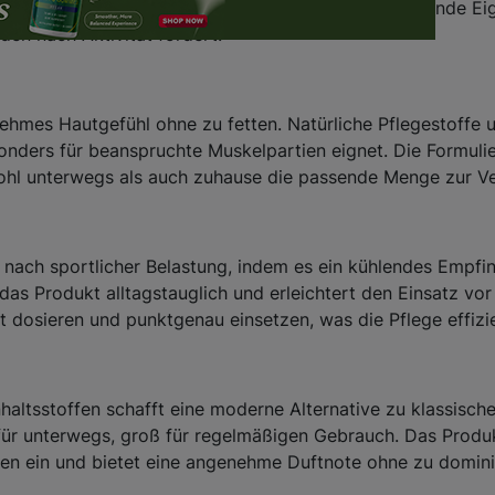
 Das Cannactiva CBD Sport Gel kombiniert entspannende Eig
den nach Aktivität fördert.
enehmes Hautgefühl ohne zu fetten. Natürliche Pflegestoff
sonders für beanspruchte Muskelpartien eignet. Die Formuli
wohl unterwegs als auch zuhause die passende Menge zur Ve
 nach sportlicher Belastung, indem es ein kühlendes Empfi
das Produkt alltagstauglich und erleichtert den Einsatz vor
t dosieren und punktgenau einsetzen, was die Pflege effizie
haltsstoffen schafft eine moderne Alternative zu klassisc
für unterwegs, groß für regelmäßigen Gebrauch. Das Produkt
ien ein und bietet eine angenehme Duftnote ohne zu domini