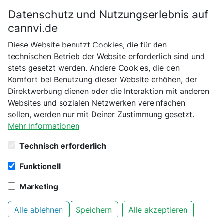
Datenschutz und Nutzungserlebnis auf
Bitte bestätige dein Alter
cannvi.de
Suchen
Diese Website benutzt Cookies, die für den
Bist du schon 18 Jahre alt?
technischen Betrieb der Website erforderlich sind und
Startseite
Suchen
stets gesetzt werden. Andere Cookies, die den
Nein
Ja
Komfort bei Benutzung dieser Website erhöhen, der
0 Produkte gefunden
Direktwerbung dienen oder die Interaktion mit anderen
Websites und sozialen Netzwerken vereinfachen
Roll Seda
x
sollen, werden nur mit Deiner Zustimmung gesetzt.
Mehr Informationen
Es tut uns Leid. Leider konnten wir zu deiner Suche
noch keine Produkte finden. Vielleicht könnten dich
Technisch erforderlich
folgenden Kategorien auch interessieren:
Funktionell
Lifestyle
Cannabissamen
CBD
Growbedarf
Marketing
Du hast einen Online Shop und willst deinen
Alle ablehnen
Speichern
Alle akzeptieren
Produkte bei uns auflisten? Dann schicke uns eine