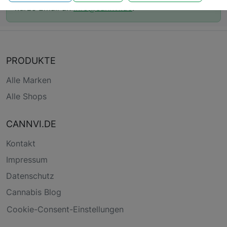
kurze Email an
info@cannvi.de
.
PRODUKTE
Alle Marken
Alle Shops
CANNVI.DE
Kontakt
Impressum
Datenschutz
Cannabis Blog
Cookie-Consent-Einstellungen