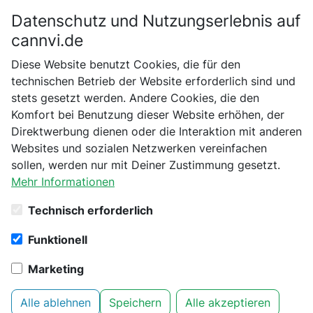
Datenschutz und Nutzungserlebnis auf
Bitte bestätige dein Alter
cannvi.de
Suchen
Diese Website benutzt Cookies, die für den
Bist du schon 18 Jahre alt?
technischen Betrieb der Website erforderlich sind und
Startseite
Stecklinge
stets gesetzt werden. Andere Cookies, die den
Nein
Ja
Komfort bei Benutzung dieser Website erhöhen, der
41 Produkte aus Kategorie
Direktwerbung dienen oder die Interaktion mit anderen
Stecklinge gefunden
Websites und sozialen Netzwerken vereinfachen
sollen, werden nur mit Deiner Zustimmung gesetzt.
Mehr Informationen
Filter
1
Technisch erforderlich
Nutriculture - X-Stream,
Funktionell
aeroponisches
Stecklingsgewächshaus, für 12
Marketing
Stecklinge, beheizt
Stecklinge
Alle ablehnen
Speichern
Alle akzeptieren