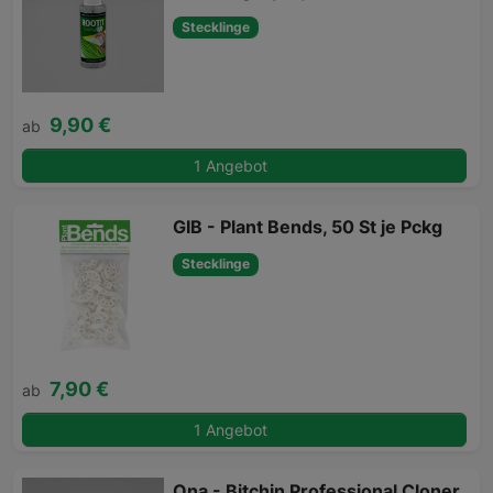
Stecklinge
9,90 €
ab
1 Angebot
GIB - Plant Bends, 50 St je Pckg
Stecklinge
7,90 €
ab
1 Angebot
Ona - Bitchin Professional Cloner,