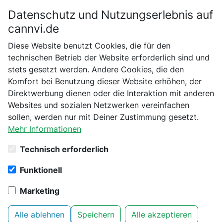
Datenschutz und Nutzungserlebnis auf
Bitte bestätige dein Alter
cannvi.de
Suchen
Diese Website benutzt Cookies, die für den
Bist du schon 18 Jahre alt?
technischen Betrieb der Website erforderlich sind und
Startseite
Filter
stets gesetzt werden. Andere Cookies, die den
Nein
Ja
Komfort bei Benutzung dieser Website erhöhen, der
35 Produkte aus Kategorie Filter
Direktwerbung dienen oder die Interaktion mit anderen
gefunden
Websites und sozialen Netzwerken vereinfachen
sollen, werden nur mit Deiner Zustimmung gesetzt.
Mehr Informationen
Filter
1
Technisch erforderlich
Medusa Filters - Medusa Filter
Funktionell
1000 Stück
Filter
Marketing
Alle ablehnen
Speichern
Alle akzeptieren