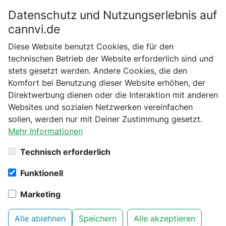
Datenschutz und Nutzungserlebnis auf
Bitte bestätige dein Alter
cannvi.de
Suchen
Diese Website benutzt Cookies, die für den
Bist du schon 18 Jahre alt?
technischen Betrieb der Website erforderlich sind und
Startseite
Leuchtmittel
stets gesetzt werden. Andere Cookies, die den
Nein
Ja
Komfort bei Benutzung dieser Website erhöhen, der
4 Produkte aus Kategorie
Direktwerbung dienen oder die Interaktion mit anderen
Leuchtmittel gefunden
Websites und sozialen Netzwerken vereinfachen
sollen, werden nur mit Deiner Zustimmung gesetzt.
Mehr Informationen
Filter
1
Technisch erforderlich
Luxlight - Luxelite PlantUV 24
Funktionell
Watt Ersatzleuchtmittel
Leuchtmittel
Marketing
Alle ablehnen
Speichern
Alle akzeptieren