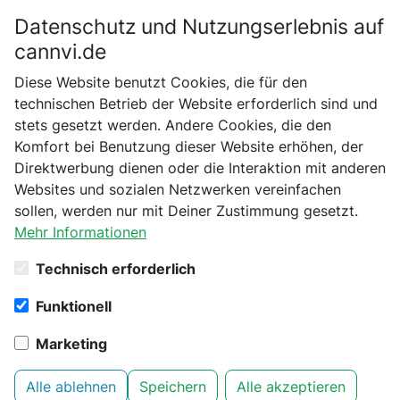
Datenschutz und Nutzungserlebnis auf
Bitte bestätige dein Alter
cannvi.de
Suchen
Diese Website benutzt Cookies, die für den
Bist du schon 18 Jahre alt?
technischen Betrieb der Website erforderlich sind und
Startseite
Pfeifen
stets gesetzt werden. Andere Cookies, die den
Nein
Ja
Komfort bei Benutzung dieser Website erhöhen, der
25 Produkte aus Kategorie Pfeifen
Direktwerbung dienen oder die Interaktion mit anderen
gefunden
Websites und sozialen Netzwerken vereinfachen
sollen, werden nur mit Deiner Zustimmung gesetzt.
Mehr Informationen
Filter
1
Technisch erforderlich
Hemper - Spoon Pipe Market -
Funktionell
HEMPER
Pfeifen
Marketing
Alle ablehnen
Speichern
Alle akzeptieren