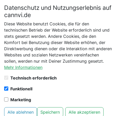
Datenschutz und Nutzungserlebnis auf
Bitte bestätige dein Alter
cannvi.de
Suchen
Diese Website benutzt Cookies, die für den
Bist du schon 18 Jahre alt?
technischen Betrieb der Website erforderlich sind und
stets gesetzt werden. Andere Cookies, die den
6 Produkte aus Kategorie
Nein
Ja
Komfort bei Benutzung dieser Website erhöhen, der
Autoflowering von Humboldt Seed
Direktwerbung dienen oder die Interaktion mit anderen
Organization
Websites und sozialen Netzwerken vereinfachen
sollen, werden nur mit Deiner Zustimmung gesetzt.
Mehr Informationen
Autoflowering
x
Humboldt Seed Organization
x
Technisch erforderlich
Filter
2
Funktionell
Humboldt Seed Organization -
Humboldt Seed Co. Slightly
Marketing
Stoopid Fruits 3er Pack
Alle ablehnen
Speichern
Alle akzeptieren
Autoflowering