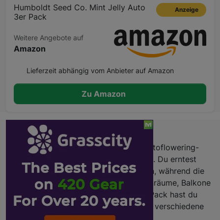
Humboldt Seed Co. Mint Jelly Auto
Anzeige
3er Pack
Weitere Angebote auf
Amazon
Lieferzeit abhängig vom Anbieter auf Amazon
Zu Amazon
Beschreibung
Mint Jelly Auto vereint pflegeleichte Autoflowering-
Genetik mit einem frischen Minz-Aroma. Du erntest
schneller als bei vielen regulären Sorten, während die
Pflanze kompakt bleibt – ideal für Innenräume, Balkone
und enge Flächen. Mit drei Samen pro Pack hast du
Flexibilität für mehrere Durchläufe oder verschiedene
Versuchsaufstellungen.