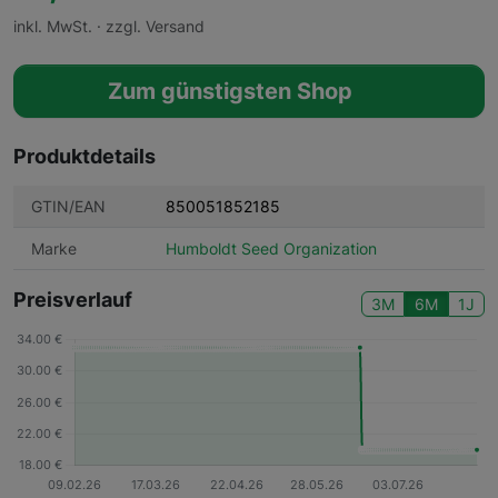
inkl. MwSt. · zzgl. Versand
Zum günstigsten Shop
Produktdetails
GTIN/EAN
850051852185
Marke
Humboldt Seed Organization
Preisverlauf
3M
6M
1J