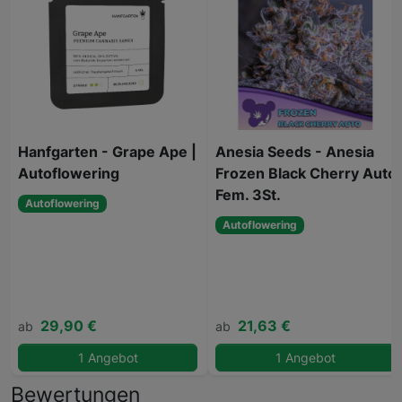
Hanfgarten - Grape Ape |
Anesia Seeds - Anesia
Autoflowering
Frozen Black Cherry Auto
Fem. 3St.
Autoflowering
Autoflowering
29,90 €
21,63 €
ab
ab
1 Angebot
1 Angebot
Bewertungen