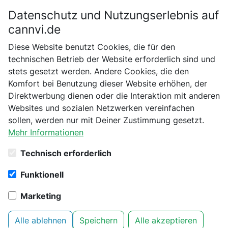
Datenschutz und Nutzungserlebnis auf
Bitte bestätige dein Alter
cannvi.de
Suchen
Diese Website benutzt Cookies, die für den
Bist du schon 18 Jahre alt?
technischen Betrieb der Website erforderlich sind und
stets gesetzt werden. Andere Cookies, die den
Startseite
Humboldt Seed Organization
Autoflowering
Nein
Ja
Komfort bei Benutzung dieser Website erhöhen, der
Humboldt Seed Co. Mint Jelly Auto 3er Pack
Direktwerbung dienen oder die Interaktion mit anderen
Websites und sozialen Netzwerken vereinfachen
sollen, werden nur mit Deiner Zustimmung gesetzt.
Mehr Informationen
Technisch erforderlich
Funktionell
Marketing
Alle ablehnen
Speichern
Alle akzeptieren