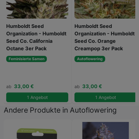
Humboldt Seed
Humboldt Seed
Organization - Humboldt
Organization - Humboldt
Seed Co. California
Seed Co. Orange
Octane 3er Pack
Creampop 3er Pack
Feminisierte Samen
Autoflowering
33,00 €
33,00 €
ab
ab
1 Angebot
1 Angebot
Andere Produkte in Autoflowering