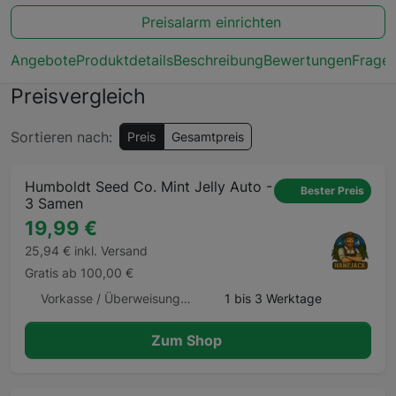
Preisalarm einrichten
Angebote
Produktdetails
Beschreibung
Bewertungen
Frage
Preisvergleich
Sortieren nach:
Preis
Gesamtpreis
Humboldt Seed Co. Mint Jelly Auto -
Bester Preis
3 Samen
19,99 €
25,94 € inkl. Versand
Gratis ab 100,00 €
Vorkasse / Überweisung, Kreditkarte, Bitcoin
1 bis 3 Werktage
Zum Shop