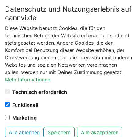
Datenschutz und Nutzungserlebnis auf
Bitte bestätige dein Alter
cannvi.de
Suchen
Diese Website benutzt Cookies, die für den
Bist du schon 18 Jahre alt?
technischen Betrieb der Website erforderlich sind und
stets gesetzt werden. Andere Cookies, die den
Startseite
BIO NOVA
Dünger & Substrate
Nein
Ja
Komfort bei Benutzung dieser Website erhöhen, der
Bio Nova BN-ZYM, 1L
Direktwerbung dienen oder die Interaktion mit anderen
Websites und sozialen Netzwerken vereinfachen
sollen, werden nur mit Deiner Zustimmung gesetzt.
Mehr Informationen
Technisch erforderlich
Funktionell
Marketing
Alle ablehnen
Speichern
Alle akzeptieren