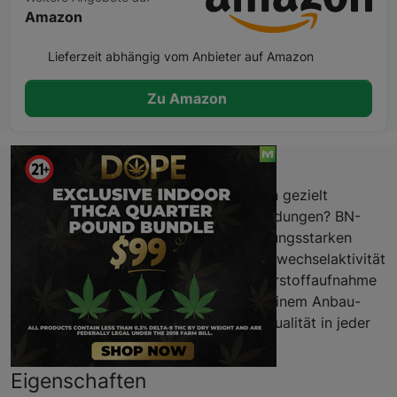
Amazon
Lieferzeit abhängig vom Anbieter auf Amazon
Zu Amazon
Beschreibung
Du willst das Wachstum deiner Pflanzen gezielt
unterstützen, ohne komplizierte Anwendungen? BN-
ZYM von BioNova liefert dir einen leistungsstarken
Enzymkomplex, der die natürliche Stoffwechselaktivität
fördert, die Wurzeln stärkt und die Nährstoffaufnahme
optimiert. Dieses Produkt passt sich deinem Anbau-
Setup an und hilft dir, Konsistenz und Qualität in jeder
Wachstumsphase zu erreichen.
Eigenschaften