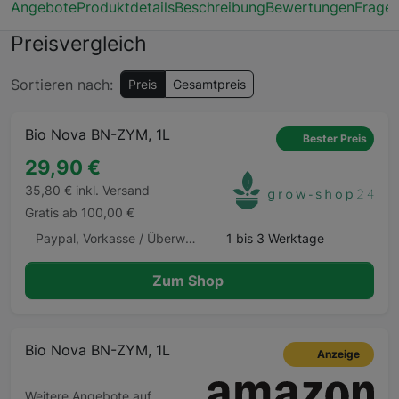
Angebote
Produktdetails
Beschreibung
Bewertungen
Frage
Preisvergleich
Sortieren nach:
Preis
Gesamtpreis
Bio Nova BN-ZYM, 1L
Bester Preis
29,90 €
35,80 € inkl. Versand
Gratis ab 100,00 €
Paypal, Vorkasse / Überweisung, Kauf auf Rechnung, Klarna Sofortüberweisung, Kreditkarte, Amazon Pay, Barzahlung Barzahlen.de
1 bis 3 Werktage
Zum Shop
Bio Nova BN-ZYM, 1L
Anzeige
Weitere Angebote auf