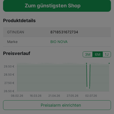
Zum günstigsten Shop
Produktdetails
GTIN/EAN
8718531672734
Marke
BIO NOVA
Preisverlauf
3M
6M
1J
Preisalarm einrichten