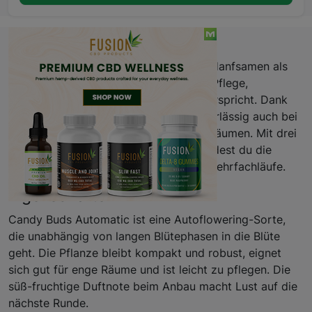
Beschreibung
Du bekommst Candy Buds Automatic Hanfsamen als
selbstblühende Sorte, die dir einfache Pflege,
kompakte Größe und schnelle Ernte verspricht. Dank
Autoflowering-Technik wächst sie zuverlässig auch bei
moderaten Lichtzyklen und in kleinen Räumen. Mit drei
Packgrößen – 3, 5 oder 10 Samen – findest du die
passende Option für Einsteiger- oder Mehrfachläufe.
Eigenschaften
Candy Buds Automatic ist eine Autoflowering-Sorte,
die unabhängig von langen Blütephasen in die Blüte
geht. Die Pflanze bleibt kompakt und robust, eignet
sich gut für enge Räume und ist leicht zu pflegen. Die
süß-fruchtige Duftnote beim Anbau macht Lust auf die
nächste Runde.