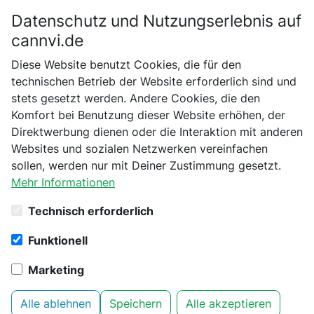
Datenschutz und Nutzungserlebnis auf
Bitte bestätige dein Alter
cannvi.de
Suchen
Diese Website benutzt Cookies, die für den
Bist du schon 18 Jahre alt?
technischen Betrieb der Website erforderlich sind und
stets gesetzt werden. Andere Cookies, die den
Startseite
Sensi Seeds
Autoflowering
Nein
Ja
Komfort bei Benutzung dieser Website erhöhen, der
Candy Buds Automatic Hanfsamen, 10 Samen
Direktwerbung dienen oder die Interaktion mit anderen
Websites und sozialen Netzwerken vereinfachen
sollen, werden nur mit Deiner Zustimmung gesetzt.
Mehr Informationen
Technisch erforderlich
Funktionell
Marketing
Sensi Seeds - Candy Buds
Alle ablehnen
Speichern
Alle akzeptieren