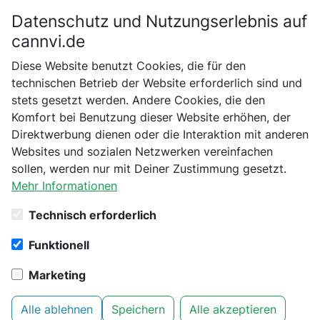
Datenschutz und Nutzungserlebnis auf
Bitte bestätige dein Alter
cannvi.de
Suchen
Diese Website benutzt Cookies, die für den
Bist du schon 18 Jahre alt?
technischen Betrieb der Website erforderlich sind und
stets gesetzt werden. Andere Cookies, die den
Startseite
Carson
Verarbeitung und Extraktion
Nein
Ja
Komfort bei Benutzung dieser Website erhöhen, der
Carson LumiLoupe 10x Standlupe mit 25mm Doppellinse LL-
Direktwerbung dienen oder die Interaktion mit anderen
10
Websites und sozialen Netzwerken vereinfachen
sollen, werden nur mit Deiner Zustimmung gesetzt.
Mehr Informationen
Technisch erforderlich
Funktionell
Marketing
Alle ablehnen
Speichern
Alle akzeptieren