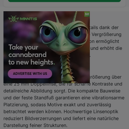
Beschreibung
Präzise Betrachtung selbst kleinster Details dank der
Carson LumiLoupe 10x Standlupe. Klare Vergrößerung
kombiniert mit stabiler Standkonstruktion ermöglicht
konzentrierte, freihändige Inspektionen und erhöht die
Effizienz bei anspruchsvollen Aufgaben.
Eigenschaften
Die Standlupe bietet eine 10-fache Vergrößerung über
eine 25 mm Doppellinse, die für scharfe Kontraste und
detailreiche Abbildung sorgt. Die kompakte Bauweise
und der feste Standfuß garantieren eine vibrationsarme
Platzierung, sodass Motive exakt und zuverlässig
betrachtet werden können. Hochwertige Linsenoptik
reduziert Bildverzerrungen und liefert eine natürliche
Darstellung feiner Strukturen.