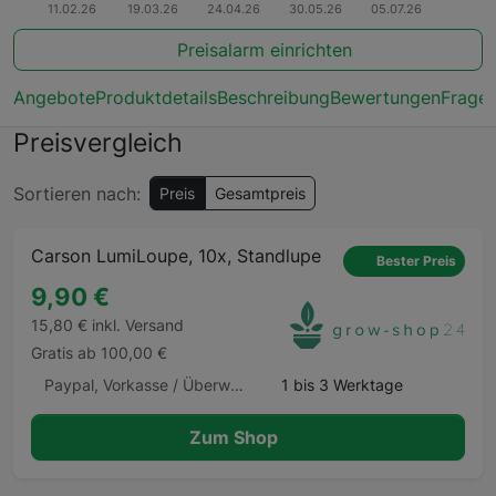
Preisalarm einrichten
Angebote
Produktdetails
Beschreibung
Bewertungen
Frage
Preisvergleich
Sortieren nach:
Preis
Gesamtpreis
Carson LumiLoupe, 10x, Standlupe
Bester Preis
9,90 €
15,80 € inkl. Versand
Gratis ab 100,00 €
Paypal, Vorkasse / Überweisung, Kauf auf Rechnung, Klarna Sofortüberweisung, Kreditkarte, Amazon Pay, Barzahlung Barzahlen.de
1 bis 3 Werktage
Zum Shop