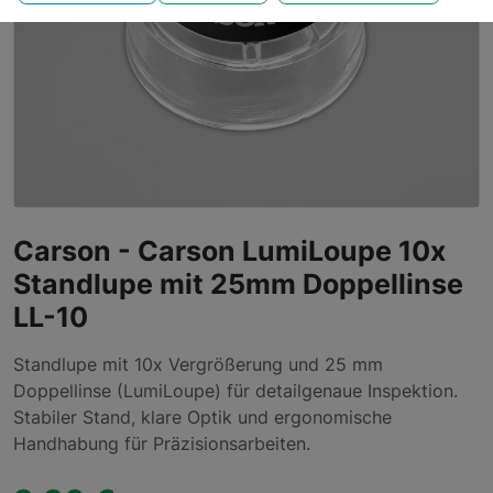
Carson - Carson LumiLoupe 10x
Standlupe mit 25mm Doppellinse
LL-10
Standlupe mit 10x Vergrößerung und 25 mm
Doppellinse (LumiLoupe) für detailgenaue Inspektion.
Stabiler Stand, klare Optik und ergonomische
Handhabung für Präzisionsarbeiten.