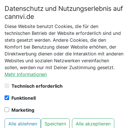
Datenschutz und Nutzungserlebnis auf
Bitte bestätige dein Alter
cannvi.de
Suchen
Diese Website benutzt Cookies, die für den
Bist du schon 18 Jahre alt?
technischen Betrieb der Website erforderlich sind und
Startseite
Verarbeitung und Extraktion
stets gesetzt werden. Andere Cookies, die den
Nein
Ja
Komfort bei Benutzung dieser Website erhöhen, der
104 Produkte aus Kategorie
Direktwerbung dienen oder die Interaktion mit anderen
Verarbeitung und Extraktion
Websites und sozialen Netzwerken vereinfachen
gefunden
sollen, werden nur mit Deiner Zustimmung gesetzt.
Mehr Informationen
Filter
Technisch erforderlich
1
Funktionell
Skalpellklinge, einzeln
eingeschweißt
Marketing
Verarbeitung und Extraktion
Alle ablehnen
Speichern
Alle akzeptieren