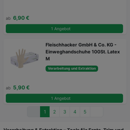
6,90 €
ab
1 Angebot
Fleischhacker GmbH & Co. KG -
Einweghandschuhe 100St. Latex
M
Verarbeitung und Extraktion
5,90 €
ab
1 Angebot
1
2
3
4
5
Verarbeitung & Extraktion – Tools für Ernte, Trim und