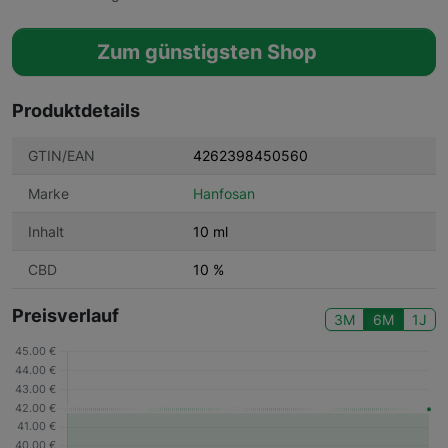
Zum günstigsten Shop
Produktdetails
GTIN/EAN
4262398450560
Marke
Hanfosan
Inhalt
10 ml
CBD
10 %
Preisverlauf
3M
6M
1J