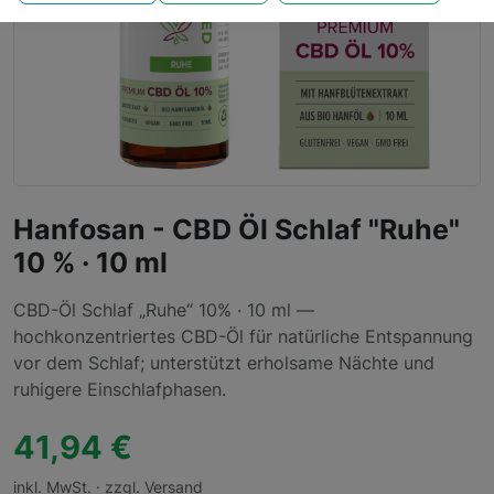
Hanfosan - CBD Öl Schlaf "Ruhe"
10 % · 10 ml
CBD-Öl Schlaf „Ruhe“ 10% · 10 ml —
hochkonzentriertes CBD-Öl für natürliche Entspannung
vor dem Schlaf; unterstützt erholsame Nächte und
ruhigere Einschlafphasen.
41,94 €
inkl. MwSt. · zzgl. Versand