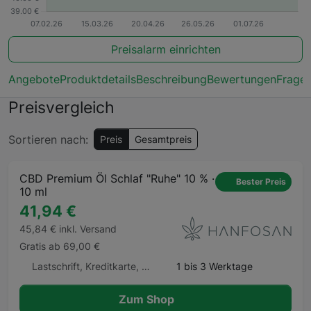
Preisalarm einrichten
Angebote
Produktdetails
Beschreibung
Bewertungen
Frage
Preisvergleich
Sortieren nach:
Preis
Gesamtpreis
CBD Premium Öl Schlaf "Ruhe" 10 % ·
Bester Preis
10 ml
41,94 €
45,84 € inkl. Versand
Gratis ab 69,00 €
Lastschrift, Kreditkarte, Apple Pay, Google Pay
1 bis 3 Werktage
Zum Shop