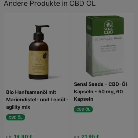
Andere Produkte in CBD ÖL
Sensi Seeds - CBD-Öl
Kapseln - 50 mg, 60
Bio Hanfsamenöl mit
Kapseln
Mariendistel- und Leinöl -
agility mix
CBD ÖL
CBD ÖL
19,90 €
21,95 €
ab
ab