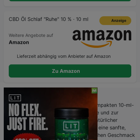
CBD Öl Schlaf "Ruhe" 10 % · 10 ml
Anzeige
Weitere Angebote auf
Amazon
Lieferzeit abhängig vom Anbieter auf Amazon
Zu Amazon
Beschreibung
Hochkonzentriertes CBD-Öl in einer kompakten 10-ml-
Flasche, entwickelt für die Abendroutine und zur
Unterstützung ruhiger Schlafphasen. Natürlicher
Hanfextrakt mit 10% Cannabidiol bietet eine sanfte,
entspannende Wirkung ohne aufdringlichen Geschmack