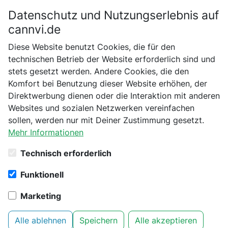
Datenschutz und Nutzungserlebnis auf
Bitte bestätige dein Alter
cannvi.de
Suchen
Diese Website benutzt Cookies, die für den
Bist du schon 18 Jahre alt?
technischen Betrieb der Website erforderlich sind und
stets gesetzt werden. Andere Cookies, die den
Startseite
Hanfosan
CBD ÖL
Nein
Ja
Komfort bei Benutzung dieser Website erhöhen, der
CBD Öl Schlaf "Ruhe" 10 % · 10 ml
Direktwerbung dienen oder die Interaktion mit anderen
Websites und sozialen Netzwerken vereinfachen
sollen, werden nur mit Deiner Zustimmung gesetzt.
Mehr Informationen
Technisch erforderlich
Funktionell
Marketing
Alle ablehnen
Speichern
Alle akzeptieren