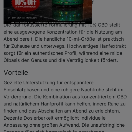
und passt unauffällig in den Tagesablauf.
Eigenschaften
Die klar fokussierte Formulierung mit 10% CBD stellt
eine ausgewogene Konzentration für die Nutzung am
Abend bereit. Die handliche 10-ml-Größe ist praktisch
für Zuhause und unterwegs. Hochwertiges Hanfextrakt
sorgt für ein authentisches Profil, während eine milde
Ölbasis den Genuss und die Verträglichkeit fördert.
Vorteile
Gezielte Unterstützung für entspanntere
Einschlafphasen und eine ruhigere Nachtruhe steht im
Vordergrund. Die Kombination aus konzentriertem CBD
und natürlichem Hanfprofil kann helfen, innere Ruhe zu
finden und das Abschalten am Abend zu erleichtern.
Dezente Dosierbarkeit ermöglicht individuelle
Anpassung ohne großen Aufwand. Die unaufdringliche
Rezeptur fügt sich harmonisch in bestehende