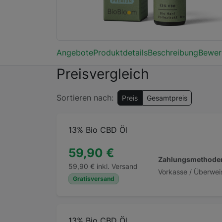
Angebote
Produktdetails
Beschreibung
Bewer
Preisvergleich
Sortieren nach:
Preis
Gesamtpreis
13% Bio CBD Öl
59,90 €
Zahlungsmethode
59,90 € inkl. Versand
Vorkasse / Überwei
Gratisversand
13% Bio CBD Öl