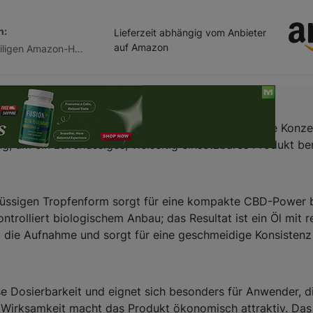
n:
Lieferzeit abhängig vom Anbieter
auf Amazon
Abhängig vom jeweiligen Amazon-Händler
ich naturbelassene CBD-Option in Bio-Qualität. Hohe Konzent
, um ein zuverlässiges, vielseitig einsetzbares Produkt ber
 flüssigen Tropfenform sorgt für eine kompakte CBD-Power 
ntrolliert biologischem Anbau; das Resultat ist ein Öl m
zt die Aufnahme und sorgt für eine geschmeidige Konsisten
se Dosierbarkeit und eignet sich besonders für Anwender, 
r Wirksamkeit macht das Produkt ökonomisch attraktiv. Das