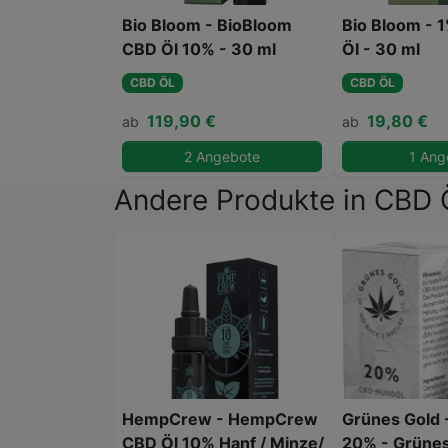
Bio Bloom - BioBloom
Bio Bloom - 
CBD Öl 10% - 30 ml
Öl - 30 ml
CBD ÖL
CBD ÖL
119,90 €
19,80 €
ab
ab
2 Angebote
1 Ang
Andere Produkte in CBD 
HempCrew - HempCrew
Grünes Gold 
CBD Öl 10% Hanf / Minze/
20% - Grünes