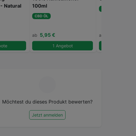
 - Natural
100ml
CBD ÖL
CBD ÖL
5,95 €
44,90 €
ab
ab
bote
1 Angebot
1 Angeb
Möchtest du dieses Produkt bewerten?
Jetzt anmelden