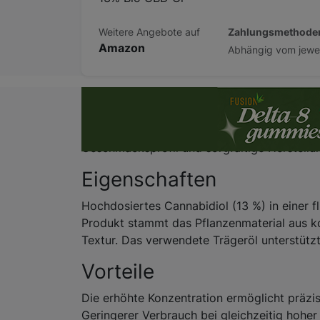
Zahlungsmethode
Weitere Angebote auf
Amazon
Beschreibung
13% Bio CBD Öl bietet eine kraftvolle, zugle
Geschmacksprofil und sorgfältige Herstellung
Eigenschaften
Hochdosiertes Cannabidiol (13 %) in einer
Produkt stammt das Pflanzenmaterial aus ko
Textur. Das verwendete Trägeröl unterstüt
Vorteile
Die erhöhte Konzentration ermöglicht präzi
Geringerer Verbrauch bei gleichzeitig hohe