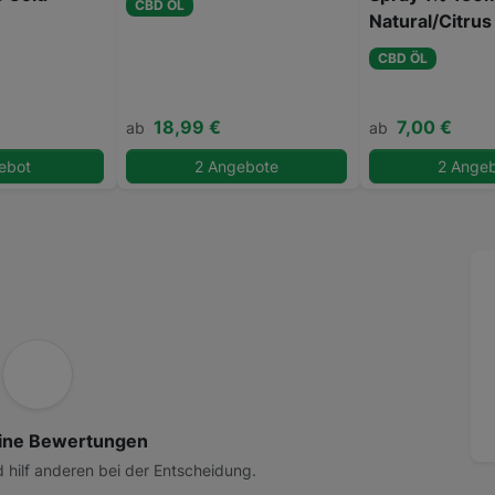
CBD ÖL
Natural/Citrus
CBD ÖL
18,99 €
7,00 €
ab
ab
ebot
2 Angebote
2 Ange
ine Bewertungen
d hilf anderen bei der Entscheidung.