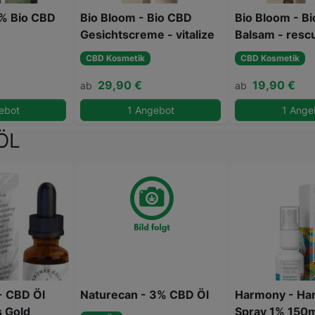
1% Bio CBD
Bio Bloom - Bio CBD
Bio Bloom - B
Gesichtscreme - vitalize
Balsam - resc
CBD Kosmetik
CBD Kosmetik
29,90 €
19,90 €
ab
ab
ebot
1 Angebot
1 Ange
ÖL
- CBD Öl
Naturecan - 3% CBD Öl
Harmony - Ha
 Gold
Spray 1% 150