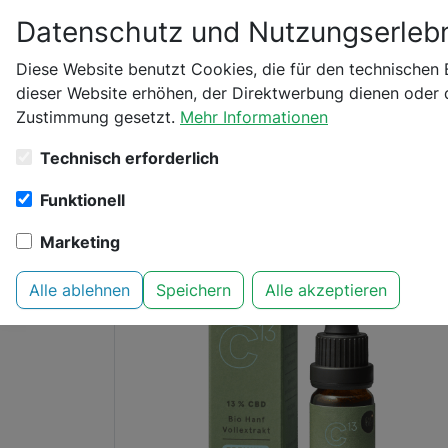
Datenschutz und Nutzungserlebn
Bitte bestätige dei
Diese Website benutzt Cookies, die für den technischen 
dieser Website erhöhen, der Direktwerbung dienen oder d
Startseite
Bio Bloom
CBD ÖL
13% Bio CBD 
Zustimmung gesetzt.
Mehr Informationen
Bist du schon 18 Jahr
Technisch erforderlich
Funktionell
Marketing
Alle ablehnen
Speichern
Alle akzeptieren