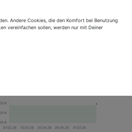
Login
abis Blog
Cannabis Telemedizin
Kategorien
erden. Andere Cookies, die den Komfort bei Benutzung
en vereinfachen sollen, werden nur mit Deiner
oduktdetails
Nein
Ja
GTIN/EAN
9120081170971
Marke
Bio Bloom
eisverlauf
3M
6M
1J