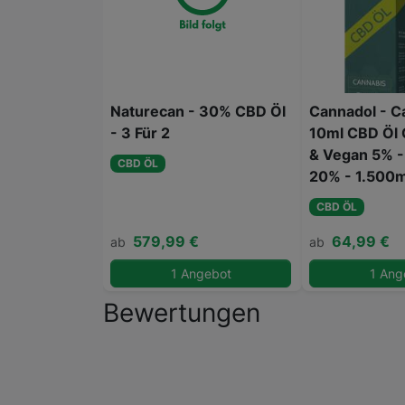
Naturecan - 30% CBD Öl
Cannadol - C
- 3 Für 2
10ml CBD Öl C
& Vegan 5% -
CBD ÖL
20% - 1.500
CBD ÖL
579,99 €
64,99 €
ab
ab
1 Angebot
1 Ang
Bewertungen