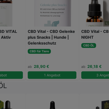
CBD VITAL
CBD Vital - CBD Gelenke
CBD Vital - C
 Aktiv
plus Snacks | Hunde |
NIGHT
Gelenksschutz
CBD ÖL
CBD für Tiere
28,90 €
26,18 €
ab
ab
ebot
1 Angebot
3 Ange
ÖL