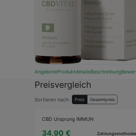
Angebote
Produktdetails
Beschreibung
Bewer
Preisvergleich
Sortieren nach:
Preis
Gesamtpreis
CBD Ursprung IMMUN
34,90 €
Zahlungsmethode