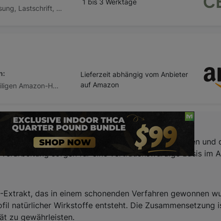
1 bis 3 Werktage
Vorkasse / Überweisung, Lastschrift, Kauf auf Rechnung, Kreditkarte, Apple Pay
n:
Lieferzeit abhängig vom Anbieter
auf Amazon
Abhängig vom jeweiligen Amazon-Händler
oduktformulierung, die das allgemeine Wohlbefinden und d
 Verarbeitung sorgen für eine vertrauenswürdige Basis im Al
Extrakt, das in einem schonenden Verfahren gewonnen wur
ofil natürlicher Wirkstoffe entsteht. Die Zusammensetzung i
ät zu gewährleisten.