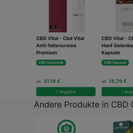
CBD Vital - Cbd Vital
CBD Vital - 
Anti-faltencreme
Hanf Gelenke
Premium
Kapseln
CBD Kosmetik
CBD Kapseln
31,19 €
18,79 €
ab
ab
1 Angebot
1 Ang
Andere Produkte in CBD 