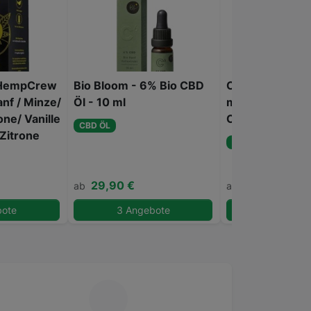
HempCrew
Bio Bloom - 6% Bio CBD
CBD Vital - Sch
nf / Minze/
Öl - 10 ml
mit Hanf und M
one/ Vanille
CBD VITAL
CBD ÖL
Zitrone
CBD ÖL
29,90 €
14,79 €
ab
ab
bote
3 Angebote
1 Angeb