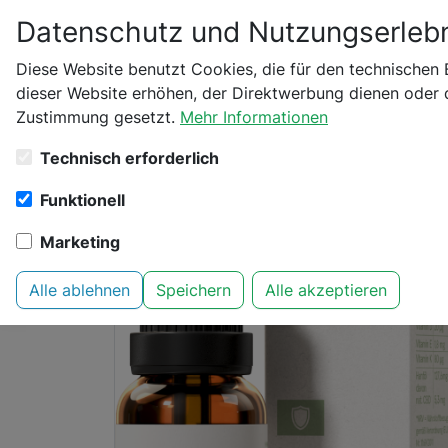
Datenschutz und Nutzungserlebn
Bitte bestätige dei
Diese Website benutzt Cookies, die für den technischen 
dieser Website erhöhen, der Direktwerbung dienen oder d
Startseite
CBD Vital
CBD ÖL
CBD Ursprun
Zustimmung gesetzt.
Mehr Informationen
Bist du schon 18 Jahr
Technisch erforderlich
Funktionell
Marketing
Alle ablehnen
Speichern
Alle akzeptieren