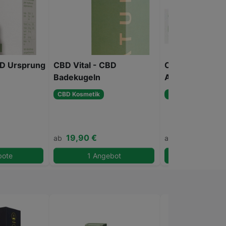
BD Ursprung
CBD Vital - CBD
CBD Vital - Cbd
Badekugeln
Akutbalsam
CBD Kosmetik
CBD Kosmetik
19,90 €
14,19 €
ab
ab
bote
1 Angebot
1 Angeb