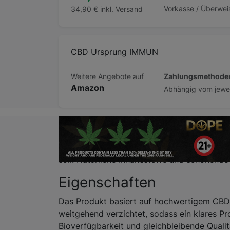
34,90 € inkl. Versand
CBD Ursprung IMMUN
Zahlungsmethode
Weitere Angebote auf
Amazon
Beschreibung
CBD Ursprung IMMUN bietet eine gezielte Pr
soll. Natürliche Inhaltsstoffe und schonende
Eigenschaften
Das Produkt basiert auf hochwertigem CBD-
weitgehend verzichtet, sodass ein klares Pr
Bioverfügbarkeit und gleichbleibende Qualit