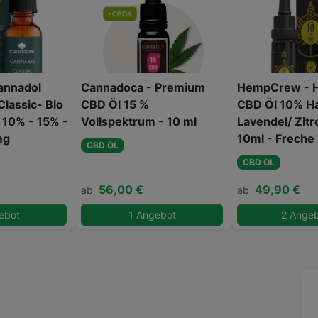
annadol
Cannadoca - Premium
HempCrew - 
lassic- Bio
CBD Öl 15 %
CBD Öl 10% Ha
 10% - 15% -
Vollspektrum - 10 ml
Lavendel/ Zitr
mg
10ml - Freche 
CBD ÖL
CBD ÖL
56,00 €
49,90 €
ab
ab
ebot
1 Angebot
2 Ange