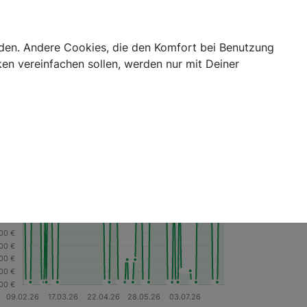
Login
abis Blog
Cannabis Telemedizin
Kategorien
erden. Andere Cookies, die den Komfort bei Benutzung
en vereinfachen sollen, werden nur mit Deiner
oduktdetails
Nein
Ja
GTIN/EAN
9120071864279
Marke
CBD Vital
eisverlauf
3M
6M
1J