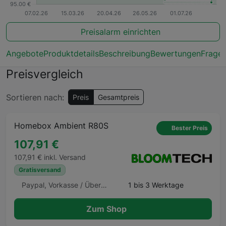
Preisalarm einrichten
Angebote
Produktdetails
Beschreibung
Bewertungen
Frage
Preisvergleich
Sortieren nach:
Preis
Gesamtpreis
Homebox Ambient R80S
Bester Preis
107,91 €
107,91 € inkl. Versand
Gratisversand
Paypal, Vorkasse / Überweisung, Barzahlung, Barzahlung Barzahlen.de
1 bis 3 Werktage
Zum Shop