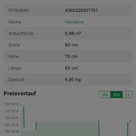
GTIN/EAN
4260220921707
Marke
Homebox
Anbaufläche
0,48 m²
Breite
80 cm
Höhe
70 cm
Länge
60 cm
Gewicht
6,80 kg
Preisverlauf
3M
6M
1J