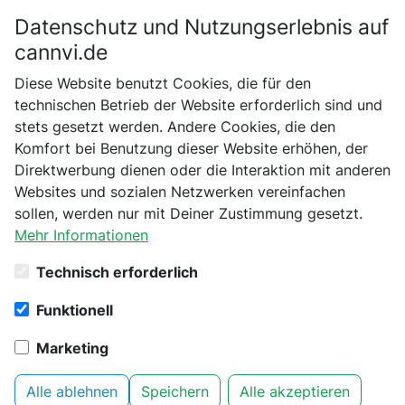
Datenschutz und Nutzungserlebnis auf
Bitte bestätige dein Alter
cannvi.de
Suchen
Diese Website benutzt Cookies, die für den
Bist du schon 18 Jahre alt?
technischen Betrieb der Website erforderlich sind und
stets gesetzt werden. Andere Cookies, die den
Startseite
SANlight
Beleuchtung & Zubehör
Nein
Ja
Komfort bei Benutzung dieser Website erhöhen, der
SANlight Netzteil SGA60
Direktwerbung dienen oder die Interaktion mit anderen
Websites und sozialen Netzwerken vereinfachen
sollen, werden nur mit Deiner Zustimmung gesetzt.
Mehr Informationen
Technisch erforderlich
Funktionell
Marketing
Alle ablehnen
Speichern
Alle akzeptieren