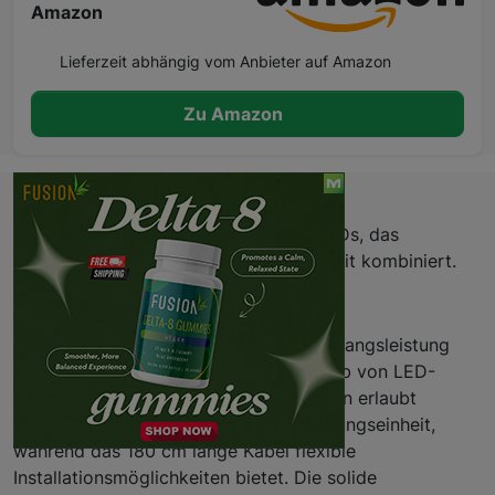
Amazon
Lieferzeit abhängig vom Anbieter auf Amazon
Zu Amazon
Beschreibung
Hochwertiges Netzteil für SANlight-LEDs, das
konstante Leistung und Einsatzsicherheit kombiniert.
Eigenschaften
Das SGA60 liefert 60 Watt stabile Ausgangsleistung
und wurde für den zuverlässigen Betrieb von LED-
Panels konzipiert. Das kompakte Design erlaubt
diskrete Platzierung nahe der Beleuchtungseinheit,
während das 180 cm lange Kabel flexible
Installationsmöglichkeiten bietet. Die solide