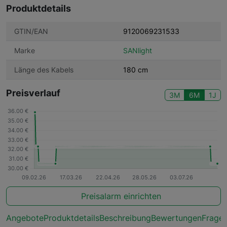
Produktdetails
GTIN/EAN
9120069231533
Marke
SANlight
Länge des Kabels
180 cm
Preisverlauf
3M
6M
1J
Preisalarm einrichten
Angebote
Produktdetails
Beschreibung
Bewertungen
Frage