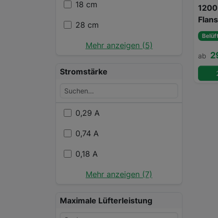
18 cm
1200
Flan
28 cm
Belüf
Mehr anzeigen (5)
2
ab
Stromstärke
0,29 A
0,74 A
0,18 A
Mehr anzeigen (7)
Maximale Lüfterleistung