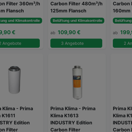
on Filter 360m³/h
Carbon Filter 480m³/h
Carbon 
m Flansch
125mm Flansch
160mm 
tung und Klimakontrolle
Belüftung und Klimakontrolle
Belüftung
9,90 €
109,90 €
199,
ab
ab
2 Angebote
3 Angebote
2 A
 Klima - Prima
Prima Klima - Prima
Prima Kl
a K1611
Klima K1613
Klima K
STRY Edition
INDUSTRY Edition
INDUSTR
n Filter
Carbon Filter
Carbon F