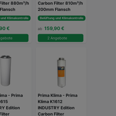
Filter 880m³/h
Carbon Filter 810m³/h
Flansch
200mm Flansch
 und Klimakontrolle
Belüftung und Klimakontrolle
90 €
159,90 €
ab
ngebote
2 Angebote
ima - Prima
Prima Klima - Prima
1615
Klima K1612
Y Edition
INDUSTRY Edition
ilter
Carbon Filter