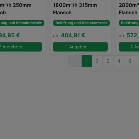
m³/h 250mm
1800m³/h 315mm
2800m³
sch
Flansch
Flansch
tung und Klimakontrolle
Belüftung und Klimakontrolle
Belüftung
94,95 €
404,91 €
572,
ab
ab
2 Angebote
1 Angebot
2 A
1
2
3
4
5