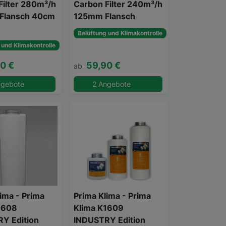
Filter 280m³/h
Carbon Filter 240m³/h
Flansch 40cm
125mm Flansch
Belüftung und Klimakontrolle
 und Klimakontrolle
0 €
59,90 €
ab
ngebote
2 Angebote
ima - Prima
Prima Klima - Prima
1608
Klima K1609
Y Edition
INDUSTRY Edition