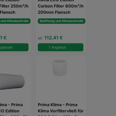
Filter 250m³/h
Carbon Filter 800m³/h
Flansch
200mm Flansch
 und Klimakontrolle
Belüftung und Klimakontrolle
1 €
112,41 €
ab
ngebote
1 Angebot
ima - Prima
Prima Klima - Prima
CO Edition
Klima Vorfiltervließ für