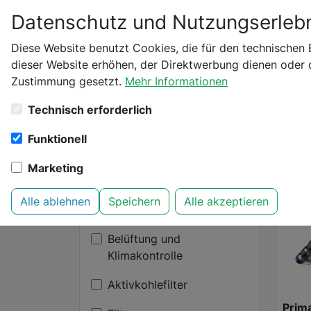
Datenschutz und Nutzungserlebn
Bitte bestätige dei
Diese Website benutzt Cookies, die für den technischen 
Startseite
Suchen
dieser Website erhöhen, der Direktwerbung dienen oder d
Zustimmung gesetzt.
Mehr Informationen
Bist du schon 18 Jahr
135 Produkte gefund
Technisch erforderlich
Prima Klima
x
Funktionell
Suche
Sortie
Marketing
Alle ablehnen
Speichern
Alle akzeptieren
Kategorien
Belüftung und
Klimakontrolle
Aktivkohlefilter
Prima