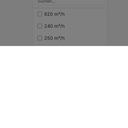
620 m³/h
240 m³/h
250 m³/h
Mehr anzeigen (7)
Optimale Lüfterleistung
Filter anwenden
360 m³/h
475 m³/h
160 m³/h
PRODUKTE
CANNVI.DE
Alle Marken
Mehr anzeigen (7)
Kontakt