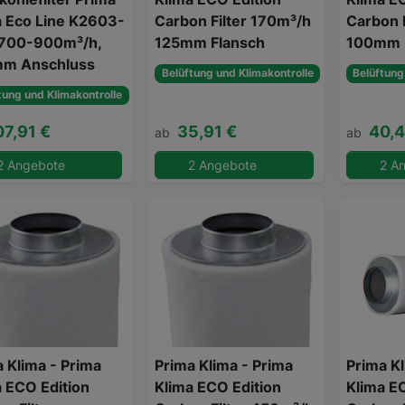
a Eco Line K2603-
Carbon Filter 170m³/h
Carbon 
 700-900m³/h,
125mm Flansch
100mm 
m Anschluss
Belüftung und Klimakontrolle
Belüftung
tung und Klimakontrolle
07,91 €
35,91 €
40,4
ab
ab
2 Angebote
2 Angebote
2 A
 Klima - Prima
Prima Klima - Prima
Prima Kl
a ECO Edition
Klima ECO Edition
Klima E