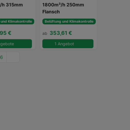
/h 315mm
1800m³/h 250mm
Flansch
 und Klimakontrolle
Belüftung und Klimakontrolle
95 €
353,61 €
ab
ngebote
1 Angebot
6