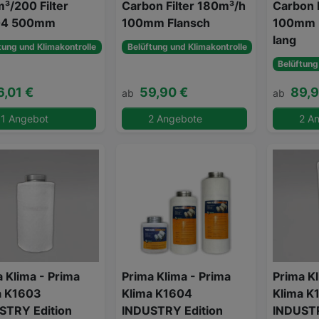
³/200 Filter
Carbon Filter 180m³/h
Carbon 
04 500mm
100mm Flansch
100mm 
lang
tung und Klimakontrolle
Belüftung und Klimakontrolle
Belüftung
6,01 €
59,90 €
89,9
ab
ab
1 Angebot
2 Angebote
2 A
 Klima - Prima
Prima Klima - Prima
Prima Kl
a K1603
Klima K1604
Klima K
STRY Edition
INDUSTRY Edition
INDUSTR