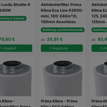
 Lucilu Shuttle 6
Aktivkohlefilter Prima
Aktivkoh
 240W
Klima Eco Line K2600-
Klima E
mini, 160-240m³/h,
125, 24
chtung & Zubehör
100mm Anschluss
125mm 
Belüftung und Klimakontrolle
Belüftung
79,90 €
35,91 €
40,4
ab
ab
1 Angebot
2 Angebote
2 A
 Klima -
Prima Klima - Prima
Prima Kl
kohlefilter Prima
Klima ECO Edition
Klima E