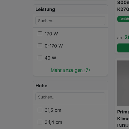
800m
K27
Leistung
Belüf
170 W
2
ab
0-170 W
40 W
Mehr anzeigen (7)
Höhe
31,5 cm
Prima
Klim
24,4 cm
INDU