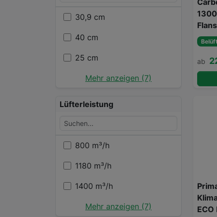
Carbo
130
30,9 cm
Flan
40 cm
Belüf
25 cm
2
ab
Mehr anzeigen (7)
Lüfterleistung
800 m³/h
1180 m³/h
Prima
1400 m³/h
Klima
Mehr anzeigen (7)
ECO 