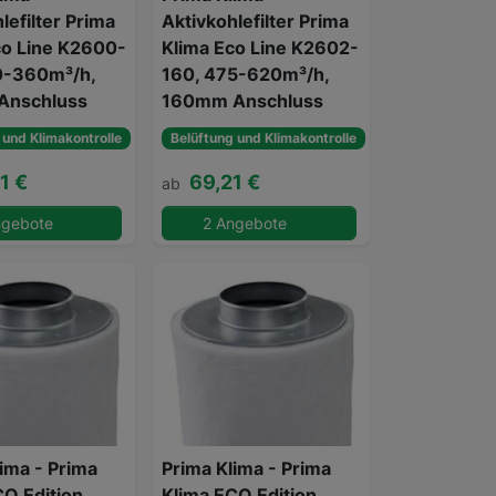
lefilter Prima
Aktivkohlefilter Prima
co Line K2600-
Klima Eco Line K2602-
0-360m³/h,
160, 475-620m³/h,
Anschluss
160mm Anschluss
 und Klimakontrolle
Belüftung und Klimakontrolle
1 €
69,21 €
ab
ngebote
2 Angebote
ima - Prima
Prima Klima - Prima
CO Edition
Klima ECO Edition