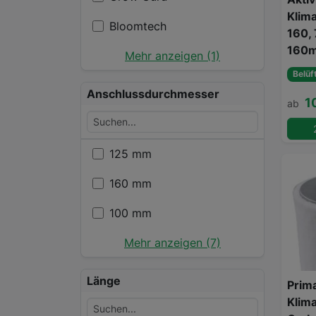
Klim
Bloomtech
160,
160m
Mehr anzeigen (1)
Belüf
Anschlussdurchmesser
1
ab
125 mm
160 mm
100 mm
Mehr anzeigen (7)
Länge
Prima
Klim