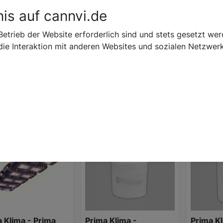
is auf cannvi.de
Suchen
Alle Marken
Alle Shops
Cann
n Alter
Betrieb der Website erforderlich sind und stets gesetzt w
ie Interaktion mit anderen Websites und sozialen Netzwerk
e alt?
en
rung:
 Klima - Prima
Prima Klima -
Prima Kl