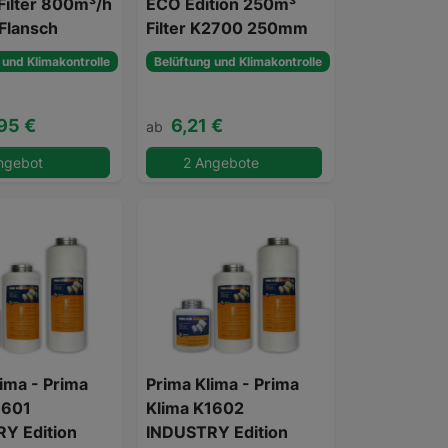
Filter 800m³/h
ECO Edition 250m³
Flansch
Filter K2700 250mm
 und Klimakontrolle
Belüftung und Klimakontrolle
95 €
6,21 €
ab
ngebot
2 Angebote
ima - Prima
Prima Klima - Prima
1601
Klima K1602
Y Edition
INDUSTRY Edition