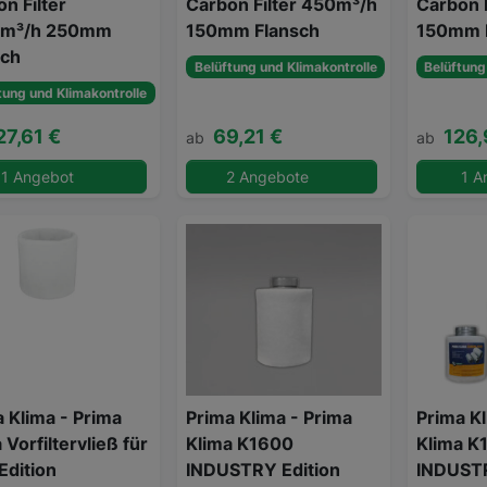
n Filter
Carbon Filter 450m³/h
Carbon 
0m³/h 250mm
150mm Flansch
150mm 
sch
Belüftung und Klimakontrolle
Belüftung
tung und Klimakontrolle
27,61 €
69,21 €
126,
ab
ab
1 Angebot
2 Angebote
1 A
 Klima - Prima
Prima Klima - Prima
Prima Kl
 Vorfiltervließ für
Klima K1600
Klima K
Edition
INDUSTRY Edition
INDUSTR