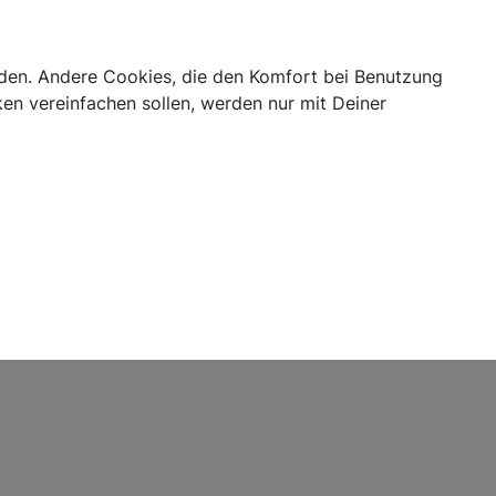
Login
abis Blog
Cannabis Telemedizin
Kategorien
erden. Andere Cookies, die den Komfort bei Benutzung
en vereinfachen sollen, werden nur mit Deiner
S
T
U
V
W
X
Z
4
Nein
Ja