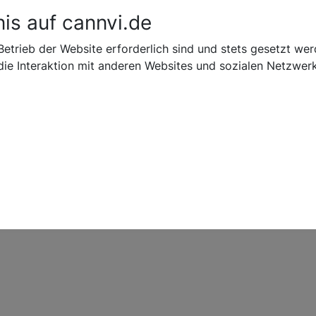
is auf cannvi.de
Suchen
Alle Marken
Alle Shops
Cann
n Alter
Betrieb der Website erforderlich sind und stets gesetzt w
ie Interaktion mit anderen Websites und sozialen Netzwerk
e alt?
J
K
L
M
N
O
P
R