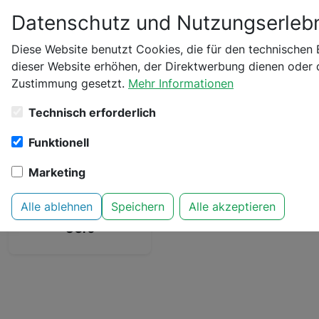
Datenschutz und Nutzungserlebn
Bitte bestätige dei
Diese Website benutzt Cookies, die für den technischen 
Startseite
Marken
dieser Website erhöhen, der Direktwerbung dienen oder d
Zustimmung gesetzt.
Mehr Informationen
Bist du schon 18 Jahr
Marken
Technisch erforderlich
A
B
C
D
E
F
G
H
I
Funktionell
Marketing
Alle ablehnen
Speichern
Alle akzeptieren
UGro