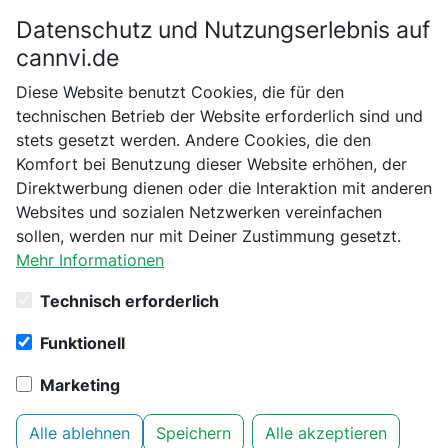
Datenschutz und Nutzungserlebnis auf
Bitte bestätige dein Alter
cannvi.de
Suchen
Diese Website benutzt Cookies, die für den
Bist du schon 18 Jahre alt?
technischen Betrieb der Website erforderlich sind und
Startseite
Marken
stets gesetzt werden. Andere Cookies, die den
Nein
Ja
Komfort bei Benutzung dieser Website erhöhen, der
Marken
Direktwerbung dienen oder die Interaktion mit anderen
A
B
C
D
E
F
G
H
I
J
K
L
M
Websites und sozialen Netzwerken vereinfachen
N
O
P
R
S
T
U
V
W
X
Z
4
sollen, werden nur mit Deiner Zustimmung gesetzt.
Mehr Informationen
Technisch erforderlich
Funktionell
Thug Life
Marketing
Alle ablehnen
Speichern
Alle akzeptieren