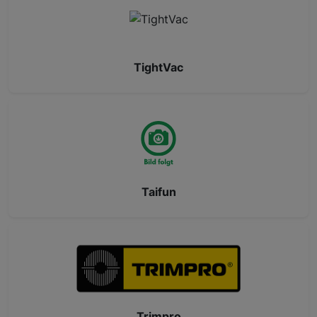
TightVac
Taifun
Trimpro