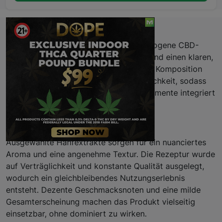
Beschreibung
CBD Cannazin präsentiert eine ausgewogene CBD-
Formulierung, die sanfte Entspannung und einen klaren,
natürlichen Geschmack kombiniert. Die Komposition
legt Wert auf Reinheit und Alltagstauglichkeit, sodass
das Produkt unkompliziert in ruhige Momente integriert
werden kann.
Eigenschaften
Ausgewählte Hanfextrakte sorgen für ein nuanciertes
Aroma und eine angenehme Textur. Die Rezeptur wurde
auf Verträglichkeit und konstante Qualität ausgelegt,
wodurch ein gleichbleibendes Nutzungserlebnis
entsteht. Dezente Geschmacksnoten und eine milde
Gesamterscheinung machen das Produkt vielseitig
einsetzbar, ohne dominiert zu wirken.