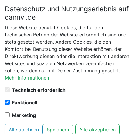
Datenschutz und Nutzungserlebnis auf
Bitte bestätige dein Alter
cannvi.de
Suchen
Diese Website benutzt Cookies, die für den
Bist du schon 18 Jahre alt?
technischen Betrieb der Website erforderlich sind und
stets gesetzt werden. Andere Cookies, die den
Startseite
Canna
CBD ÖL
CBD Cannazin
Nein
Ja
Komfort bei Benutzung dieser Website erhöhen, der
Direktwerbung dienen oder die Interaktion mit anderen
Websites und sozialen Netzwerken vereinfachen
sollen, werden nur mit Deiner Zustimmung gesetzt.
Mehr Informationen
Technisch erforderlich
Funktionell
Marketing
Alle ablehnen
Speichern
Alle akzeptieren