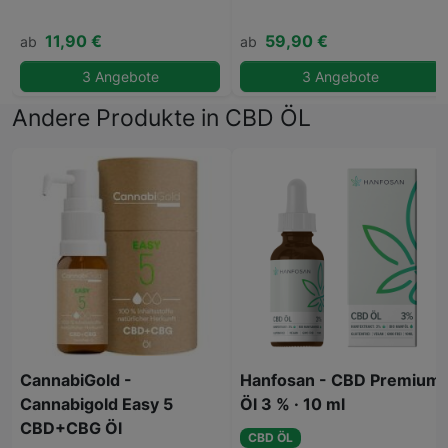
11,90 €
59,90 €
ab
ab
3 Angebote
3 Angebote
Andere Produkte in CBD ÖL
CannabiGold -
Hanfosan - CBD Premium
Cannabigold Easy 5
Öl 3 % · 10 ml
CBD+CBG Öl
CBD ÖL