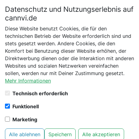
Datenschutz und Nutzungserlebnis auf
Bitte bestätige dein Alter
cannvi.de
Suchen
Diese Website benutzt Cookies, die für den
Bist du schon 18 Jahre alt?
technischen Betrieb der Website erforderlich sind und
stets gesetzt werden. Andere Cookies, die den
Startseite
Malkmus Holistic
CBD ÖL
Nein
Ja
Komfort bei Benutzung dieser Website erhöhen, der
🏆 CBD Naturextrakt PREMIUM Öl 15%
Direktwerbung dienen oder die Interaktion mit anderen
Websites und sozialen Netzwerken vereinfachen
sollen, werden nur mit Deiner Zustimmung gesetzt.
Mehr Informationen
Technisch erforderlich
Funktionell
Marketing
Malkmus Holistic - 🏆 CBD
Alle ablehnen
Speichern
Alle akzeptieren