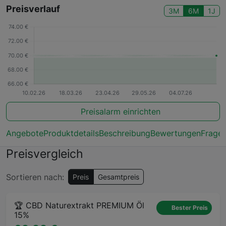
Preisverlauf
3M
6M
1J
Preisalarm einrichten
Angebote
Produktdetails
Beschreibung
Bewertungen
Frage
Preisvergleich
Sortieren nach:
Preis
Gesamtpreis
🏆 CBD Naturextrakt PREMIUM Öl
Bester Preis
15%