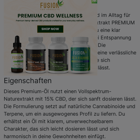
Beschreibung
Du willst ein CBD Öl, das sanft wirkt und im Alltag für
mehr Ruhe sorgt? Mit dem CBD Naturextrakt PREMIUM
Öl 15% von Malkmus Holistic erhältst du eine klar
formulierte CBD-Öl-Lösung, die dich bei Entspannung
unterstützt, ohne dich zu überwältigen. Die
hochwertige Extrakt-Qualität bietet dir eine verlässliche
Basis für eine ausgewogene Routine, die sich
unkompliziert in deinen Tag integrieren lässt.
Eigenschaften
Dieses Premium-Öl nutzt einen Vollspektrum-
Naturextrakt mit 15% CBD, der sich sanft dosieren lässt.
Die Formulierung setzt auf natürliche Cannabinoide und
Terpene, um ein ausgewogenes Profil zu liefern. Du
erhältst ein Öl mit klarem, unverwechselbarem
Charakter, das sich leicht dosieren lässt und sich
harmonisch in deine Gewohnheiten einfügt.