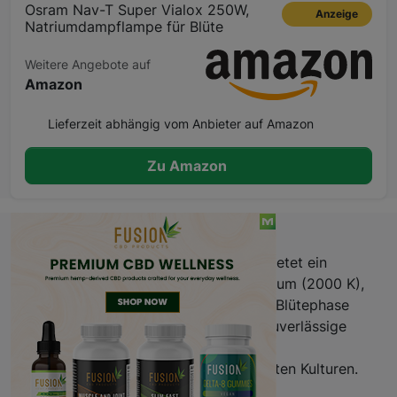
Osram Nav-T Super Vialox 250W,
Anzeige
Natriumdampflampe für Blüte
Weitere Angebote auf
Amazon
Lieferzeit abhängig vom Anbieter auf Amazon
Zu Amazon
Beschreibung
Die Osram Nav-T Super Vialox 250W bietet ein
warmes, intensiv gelb-rotes Lichtspektrum (2000 K),
das speziell auf die Anforderungen der Blütephase
ausgelegt ist. Hohe Lichtleistung und zuverlässige
Lichtqualität sorgen für eine optimale
Pflanzenentwicklung in ertragsorientierten Kulturen.