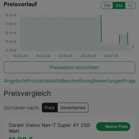
Preisverlauf
3M
6M
1J
Preisalarm einrichten
Angebote
Produktdetails
Beschreibung
Bewertungen
Frage
Preisvergleich
Sortieren nach:
Preis
Gesamtpreis
Osram Vialox Nav-T Super 4Y 250
Bester Preis
Watt