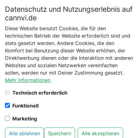
Datenschutz und Nutzungserlebnis auf
Bitte bestätige dein Alter
cannvi.de
Suchen
Diese Website benutzt Cookies, die für den
Bist du schon 18 Jahre alt?
technischen Betrieb der Website erforderlich sind und
stets gesetzt werden. Andere Cookies, die den
Startseite
Osram
Beleuchtung & Zubehör
Nein
Ja
Komfort bei Benutzung dieser Website erhöhen, der
Osram Nav-T Super Vialox 250W, Natriumdampflampe für
Direktwerbung dienen oder die Interaktion mit anderen
Blüte
Websites und sozialen Netzwerken vereinfachen
sollen, werden nur mit Deiner Zustimmung gesetzt.
Mehr Informationen
Technisch erforderlich
Funktionell
Marketing
Alle ablehnen
Speichern
Alle akzeptieren