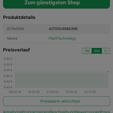
Zum günstigsten Shop
Produktdetails
GTIN/EAN
4270004986396
Marke
PlantTechnology
Preisverlauf
3M
6M
1J
Preisalarm einrichten
Angebote
Produktdetails
Beschreibung
Bewertungen
Frage