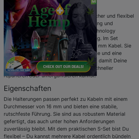
Beschreibung
Du willst Deine Kabelführung sauber, sicher und flexibel
gestalten, besonders im Bereich Belüftung und
Klimakontrolle? Dann sind die Plant Technology
Kabelhalterungen S die passende Lösung. Im Set
bekommst Du 10 Stück, geeignet für 16 mm Kabel. Sie
sorgen für festen Halt, einfache Montage und eine
übersichtliche, langlebige Kabelführung, damit Deine
Systeme zuverlässig arbeiten und Du schneller
reparieren oder umorganisieren kannst.
Eigenschaften
Die Halterungen passen perfekt zu Kabeln mit einem
Durchmesser von 16 mm und bieten eine stabile,
rutschfeste Führung. Sie sind aus robustem Material
gefertigt, das auch unter hohen Anforderungen
zuverlässig bleibt. Mit dem praktischen S-Set bist Du
flexibel – Du kannst mehrere Kabel ordentlich bündeln