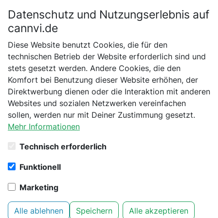
Datenschutz und Nutzungserlebnis auf
Bitte bestätige dein Alter
cannvi.de
Suchen
Diese Website benutzt Cookies, die für den
Bist du schon 18 Jahre alt?
technischen Betrieb der Website erforderlich sind und
stets gesetzt werden. Andere Cookies, die den
Startseite
PlantTechnology
Belüftung und Klimakontrolle
Nein
Ja
Komfort bei Benutzung dieser Website erhöhen, der
Plant Technology Kabelhalterungen S 10 Stück 10 Stk.
Direktwerbung dienen oder die Interaktion mit anderen
Kabelhalter 16mm
Websites und sozialen Netzwerken vereinfachen
sollen, werden nur mit Deiner Zustimmung gesetzt.
Mehr Informationen
Technisch erforderlich
Funktionell
Marketing
Alle ablehnen
Speichern
Alle akzeptieren