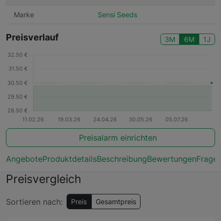
Marke
Sensi Seeds
Preisverlauf
3M
6M
1J
Preisalarm einrichten
Angebote
Produktdetails
Beschreibung
Bewertungen
Frage
Preisvergleich
Sortieren nach:
Preis
Gesamtpreis