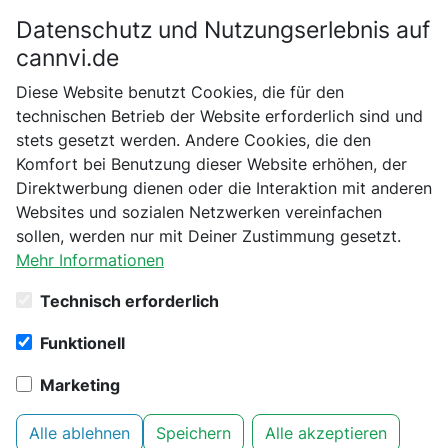
Datenschutz und Nutzungserlebnis auf
Bitte bestätige dein Alter
cannvi.de
Suchen
Diese Website benutzt Cookies, die für den
Bist du schon 18 Jahre alt?
technischen Betrieb der Website erforderlich sind und
stets gesetzt werden. Andere Cookies, die den
Startseite
Sensi Seeds
Feminisierte Samen
Nein
Ja
Komfort bei Benutzung dieser Website erhöhen, der
Slam Dank Feminisierte Hanfsamen, 10 Samen
Direktwerbung dienen oder die Interaktion mit anderen
Websites und sozialen Netzwerken vereinfachen
sollen, werden nur mit Deiner Zustimmung gesetzt.
Mehr Informationen
Technisch erforderlich
Funktionell
Marketing
Sensi Seeds - Slam Dank
Alle ablehnen
Speichern
Alle akzeptieren