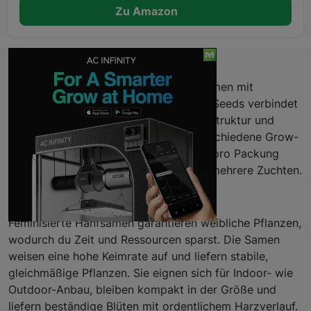
Zu Amazon
Beschreibung
Du suchst zuverlässige feminisierte Samen mit
planbarer Ernte? Slam Dank von Sensi Seeds verbindet
robuste Genetik mit konstanter Wuchsstruktur und
einem klaren Profil, das sich gut in verschiedene Grow-
Setups integrieren lässt. Mit 10 Samen pro Packung
hast du eine solide Ausgangsbasis für mehrere Zuchten.
Eigenschaften
Feminisierte Hanfsamen garantieren weibliche Pflanzen,
wodurch du Zeit und Ressourcen sparst. Die Samen
weisen eine hohe Keimrate auf und liefern stabile,
gleichmäßige Pflanzen. Sie eignen sich für Indoor- wie
Outdoor-Anbau, bleiben kompakt in der Größe und
liefern beständige Blüten mit ordentlichem Harzverlauf.