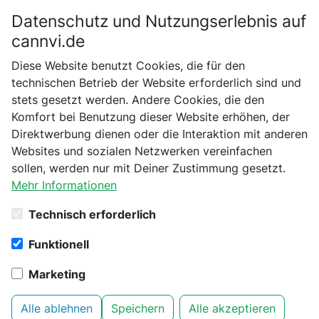
Datenschutz und Nutzungserlebnis auf
Bitte bestätige dein Alter
cannvi.de
Suchen
Diese Website benutzt Cookies, die für den
Bist du schon 18 Jahre alt?
technischen Betrieb der Website erforderlich sind und
stets gesetzt werden. Andere Cookies, die den
Startseite
Chikamasa
Verarbeitung und Extraktion
Nein
Ja
Komfort bei Benutzung dieser Website erhöhen, der
CHIKAMASA B-220S
Direktwerbung dienen oder die Interaktion mit anderen
Websites und sozialen Netzwerken vereinfachen
sollen, werden nur mit Deiner Zustimmung gesetzt.
Mehr Informationen
Technisch erforderlich
Funktionell
Marketing
Alle ablehnen
Speichern
Alle akzeptieren