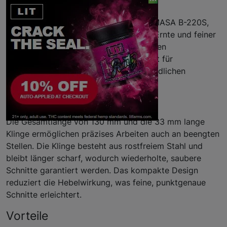
Beschreibung
Kompakte, präzise Ernteschere CHIKAMASA B-220S,
entwickelt für sauberes Schneiden bei Ernte und feiner
Gartenarbeit. Die Kombination aus kurzen
Abmessungen und scharfer Klinge sorgt für
kontrollierte, exakte Schnitte an empfindlichen
Pflanzen.
Eigenschaften
Die Gesamtlänge von 130 mm und die 33 mm lange
Klinge ermöglichen präzises Arbeiten auch an beengten
Stellen. Die Klinge besteht aus rostfreiem Stahl und
bleibt länger scharf, wodurch wiederholte, saubere
Schnitte garantiert werden. Das kompakte Design
reduziert die Hebelwirkung, was feine, punktgenaue
Schnitte erleichtert.
Vorteile