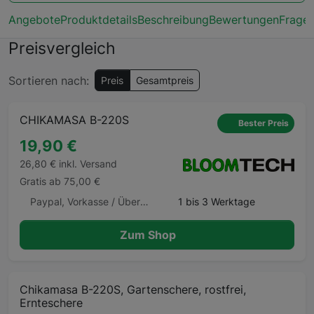
Angebote
Produktdetails
Beschreibung
Bewertungen
Frage
Preisvergleich
Sortieren nach:
Preis
Gesamtpreis
CHIKAMASA B-220S
Bester Preis
19,90 €
26,80 € inkl. Versand
Gratis ab 75,00 €
Paypal, Vorkasse / Überweisung, Barzahlung, Barzahlung Barzahlen.de
1 bis 3 Werktage
Zum Shop
Chikamasa B-220S, Gartenschere, rostfrei,
Ernteschere