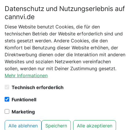
Datenschutz und Nutzungserlebnis auf
Bitte bestätige dein Alter
cannvi.de
Suchen
Diese Website benutzt Cookies, die für den
Bist du schon 18 Jahre alt?
technischen Betrieb der Website erforderlich sind und
stets gesetzt werden. Andere Cookies, die den
Startseite
No Brand
Verarbeitung und Extraktion
Nein
Ja
Komfort bei Benutzung dieser Website erhöhen, der
Ernteschere Easy-Snip
Direktwerbung dienen oder die Interaktion mit anderen
Websites und sozialen Netzwerken vereinfachen
sollen, werden nur mit Deiner Zustimmung gesetzt.
Mehr Informationen
Technisch erforderlich
Funktionell
Marketing
Alle ablehnen
Speichern
Alle akzeptieren