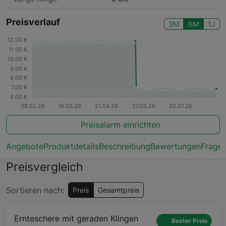
Preisverlauf
3M
6M
1J
Preisalarm einrichten
Angebote
Produktdetails
Beschreibung
Bewertungen
Frage
Preisvergleich
Sortieren nach:
Preis
Gesamtpreis
Ernteschere mit geraden Klingen
Bester Preis