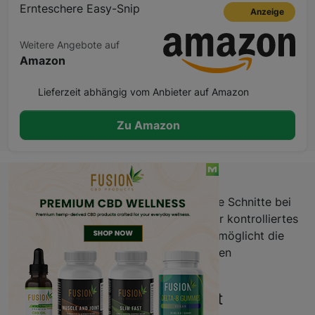
Ernteschere Easy-Snip
Anzeige
Weitere Angebote auf
Amazon
Lieferzeit abhängig vom Anbieter auf Amazon
Zu Amazon
Beschreibung
Kleine, handliche Ernteschere für präzise Schnitte bei
Ernte- und Trimmarbeiten. Konzipiert für kontrolliertes
Handling und saubere Schnittkanten, ermöglicht die
Schere schnelles Arbeiten ohne unnötigen
Kraftaufwand.
Präzision und Schnittqualität