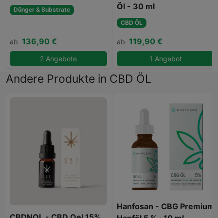
Öl - 30 ml
Dünger & Substrate
CBD ÖL
136,90 €
119,90 €
ab
ab
2 Angebote
1 Angebot
Andere Produkte in CBD ÖL
Hanfosan - CBG Premium
CBDNOL - CBD Oel 15%
Hanföl 5 % · 10 ml