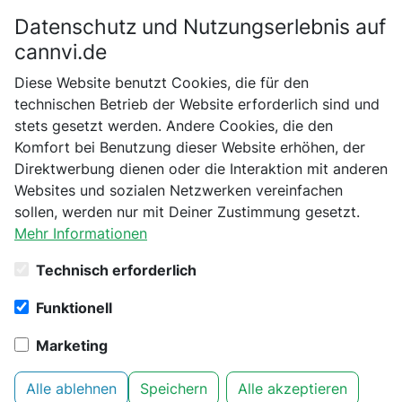
Datenschutz und Nutzungserlebnis auf
Bitte bestätige dein Alter
cannvi.de
Suchen
Diese Website benutzt Cookies, die für den
Bist du schon 18 Jahre alt?
technischen Betrieb der Website erforderlich sind und
stets gesetzt werden. Andere Cookies, die den
Startseite
Bio Bloom
CBD ÖL
4% Bio CBD Öl - 30 ml
Nein
Ja
Komfort bei Benutzung dieser Website erhöhen, der
Direktwerbung dienen oder die Interaktion mit anderen
Websites und sozialen Netzwerken vereinfachen
sollen, werden nur mit Deiner Zustimmung gesetzt.
Mehr Informationen
Technisch erforderlich
Funktionell
Marketing
Alle ablehnen
Speichern
Alle akzeptieren