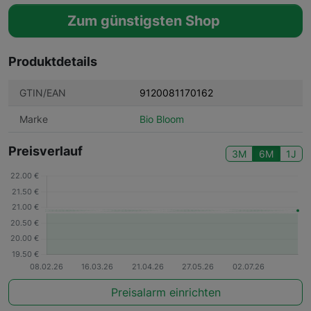
Zum günstigsten Shop
Produktdetails
GTIN/EAN
9120081170162
Marke
Bio Bloom
Preisverlauf
3M
6M
1J
Preisalarm einrichten