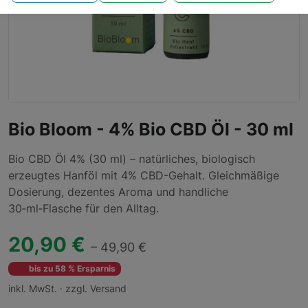
Bio Bloom - 4% Bio CBD Öl - 30 ml
Bio CBD Öl 4% (30 ml) – natürliches, biologisch
erzeugtes Hanföl mit 4% CBD-Gehalt. Gleichmäßige
Dosierung, dezentes Aroma und handliche
30‑ml‑Flasche für den Alltag.
20,90 €
– 49,90 €
bis zu 58 % Ersparnis
inkl. MwSt. · zzgl. Versand