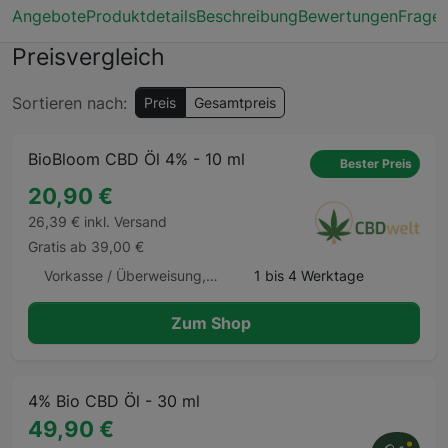
Angebote
Produktdetails
Beschreibung
Bewertungen
Frage
Preisvergleich
Sortieren nach:
Preis
Gesamtpreis
BioBloom CBD Öl 4% - 10 ml
Bester Preis
20,90 €
26,39 € inkl. Versand
Gratis ab 39,00 €
Vorkasse / Überweisung, Klarna Rechnung, Klarna Ratenkauf
1 bis 4 Werktage
Zum Shop
4% Bio CBD Öl - 30 ml
49,90 €