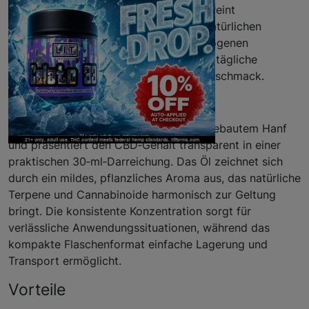
Bio CBD Öl 4% in der 30‑ml‑Flasche vereint
organischen Anbau mit einem klaren, natürlichen
Hanfprofil. Das Öl bietet einen ausgewogenen
CBD‑Gehalt von 4% und eignet sich für tägliche
Begleitung ohne aufdringlichen Eigengeschmack.
Eigenschaften
Das Produkt basiert auf biologisch angebautem Hanf
und präsentiert den CBD‑Gehalt transparent in einer
praktischen 30‑ml‑Darreichung. Das Öl zeichnet sich
durch ein mildes, pflanzliches Aroma aus, das natürliche
Terpene und Cannabinoide harmonisch zur Geltung
bringt. Die konsistente Konzentration sorgt für
verlässliche Anwendungssituationen, während das
kompakte Flaschenformat einfache Lagerung und
Transport ermöglicht.
Vorteile