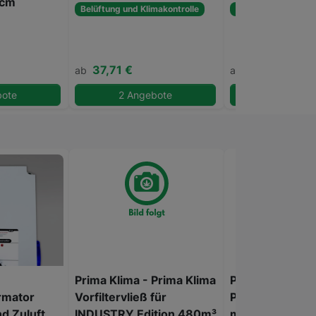
0cm
Belüftung und Klimakontrolle
Anbau und Aufzuch
37,71 €
11,99 €
ab
ab
bote
2 Angebote
2 Angeb
Prima Klima - Prima Klima
Prima Klima - P
rmator
Vorfiltervließ für
Premium Abluft
d Zuluft,
INDUSTRY Edition 480m³
m³/h, 100mm, 