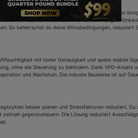
a in deiner Grow-Umgebung? Der AC Infinity Klimasensor bri
troller AI+ oder 69 Pro/Plus. Mit einem 6 m langen Klinke
en. So beherrschst du deine Klimabedingungen, reduziert St
tfeuchtigkeit mit hoher Genauigkeit und speist stabile Sign
erung, ohne die Steuerung zu behindern. Dank VPD-Ansatz un
spiration und Wachstum. Die robuste Bauweise ist auf Da
ragszyklen besser planen und Stressfaktoren reduziert. Du
 zeitnah gegenzusteuern. Die Lösung reduziert Ausschläge,
up.