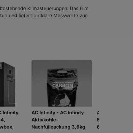
in bestehende Klimasteuerungen. Das 6 m
etup und liefert dir klare Messwerte zur
 Infinity
AC Infinity - AC Infinity
AC Infinity - AC 
4,
Aktivkohle-
Scrog Netz Net
wbox,
Nachfüllpackung 3,6kg
60cm