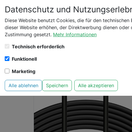
Datenschutz und Nutzungserlebn
Bitte bestätige dei
Diese Website benutzt Cookies, die für den technischen 
dieser Website erhöhen, der Direktwerbung dienen oder d
Startseite
AC Infinity
Belüftung und Klimakontr
Zustimmung gesetzt.
Mehr Informationen
Bist du schon 18 Jahr
Technisch erforderlich
Funktionell
Marketing
Alle ablehnen
Speichern
Alle akzeptieren