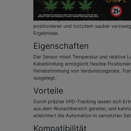
Du willst ein präzises, zuverlässiges Klim
Luftfeuchtigkeitsdaten direkt zu deinem Con
positionieren und trotzdem sauber verzweig
Ergebnisse.
Eigenschaften
Der Sensor misst Temperatur und relative Luf
Kabelbindung ermöglicht flexible Positioni
Feinabstimmung von Verdunstungsrate, Tran
ausgelegt.
Vorteile
Durch präzise VPD-Tracking lassen sich Ert
aus dem Wunschbereich geraten, und kannst
erleichtert die Automation in vernetzten Set
Kompatibilität