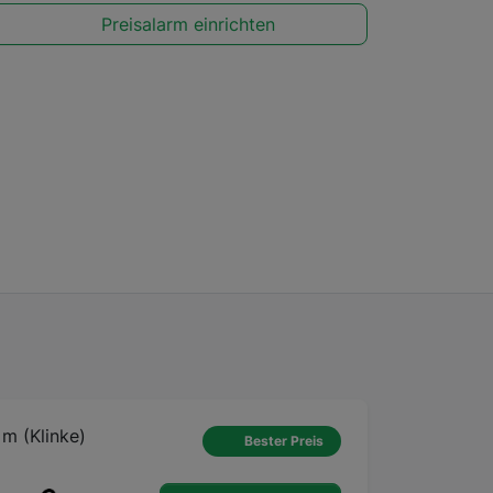
Preisalarm einrichten
 m (Klinke)
Bester Preis