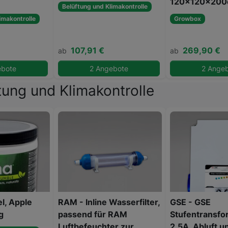
120x120x20
Belüftung und Klimakontrolle
imakontrolle
Growbox
107,91 €
269,90 €
ab
ab
ebote
2 Angebote
2 Ange
tung und Klimakontrolle
l, Apple
RAM - Inline Wasserfilter,
GSE - GSE
g
passend für RAM
Stufentransfo
Luftbefeuchter zur
2,5A, Abluft un