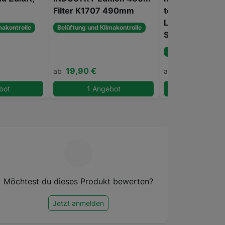
Filter K1707 490mm
temperaturges
Lüfter, PKVS-
makontrolle
Belüftung und Klimakontrolle
Set
Belüftung und Klima
19,90 €
299,90 €
ab
ab
bot
1 Angebot
2 Angeb
Möchtest du dieses Produkt bewerten?
Jetzt anmelden