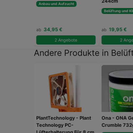
244cm
Anbau und Aufzucht
Belüftung und Kl
34,95 €
19,95 €
ab
ab
2 Angebote
2 Ang
Andere Produkte in Belüf
PlantTechnology - Plant
Ona - ONA Ge
Technology PC-
Crumble 732
Lüfterhalterung Für 8 cm