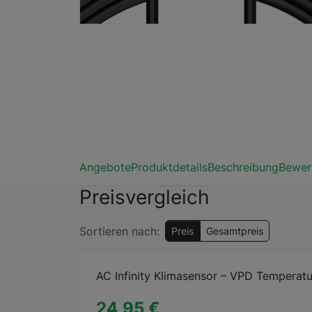
Angebote
Produktdetails
Beschreibung
Bewer
Preisvergleich
Sortieren nach:
Preis
Gesamtpreis
AC Infinity Klimasensor – VPD Temperatur
24,95 €