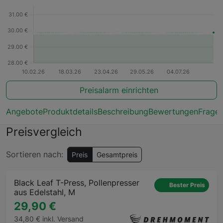
Preisalarm einrichten
Angebote
Produktdetails
Beschreibung
Bewertungen
Frage
Preisvergleich
Sortieren nach:
Preis
Gesamtpreis
Black Leaf T-Press, Pollenpresser
Bester Preis
aus Edelstahl, M
29,90 €
34,80 € inkl. Versand