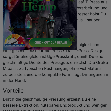
Du willst perfekte Extrakte? Der Black Leaf T-Press aus
Edelstahl, Größe M, bietet Dir robuste Verarbeitung und
einfache Bedienung. Mit diesem Pollenpresser holst Du
das Beste aus Kräutern und Harzen heraus – sauber,
effizient und langlebig.
Eigenschaften
Hochwertiger Edelstahl sorgt für Langlebigkeit und
eine geschmacksneutrale Presse. Das T-Press-Design
sorgt für eine gleichmäßige Presskraft, damit Du eine
gleichmäßige Dichte des Pressguts erreichst. Die Größe
M passt zu typischen Restmengen, ohne viel Material
zu belasten, und die kompakte Form liegt Dir angenehm
in der Hand.
Vorteile
Durch die gleichmäßige Pressung erzielst Du eine
bessere Extraktion, nutzbares Endprodukt und weniger
Materialverlust. Glatte Oberflächen erleichtern