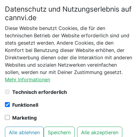
Datenschutz und Nutzungserlebnis auf
Bitte bestätige dein Alter
cannvi.de
Suchen
Diese Website benutzt Cookies, die für den
Bist du schon 18 Jahre alt?
technischen Betrieb der Website erforderlich sind und
stets gesetzt werden. Andere Cookies, die den
Startseite
Black Leaf
Verarbeitung und Extraktion
Nein
Ja
Komfort bei Benutzung dieser Website erhöhen, der
Black Leaf T-Press, Pollenpresser aus Edelstahl, M
Direktwerbung dienen oder die Interaktion mit anderen
Websites und sozialen Netzwerken vereinfachen
sollen, werden nur mit Deiner Zustimmung gesetzt.
Mehr Informationen
Technisch erforderlich
Funktionell
Marketing
Alle ablehnen
Speichern
Alle akzeptieren