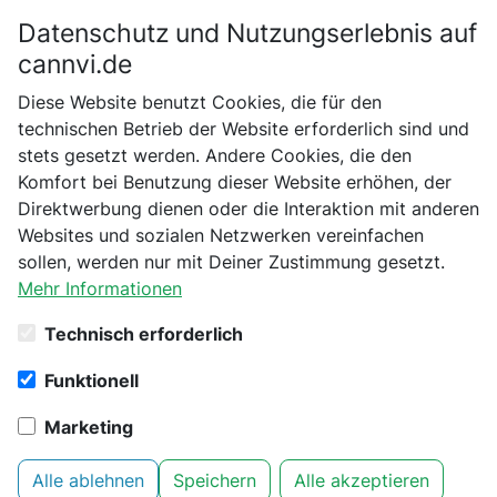
Datenschutz und Nutzungserlebnis auf
Bitte bestätige dein Alter
cannvi.de
Suchen
Diese Website benutzt Cookies, die für den
Bist du schon 18 Jahre alt?
technischen Betrieb der Website erforderlich sind und
stets gesetzt werden. Andere Cookies, die den
Startseite
Sensi Seeds
Autoflowering
Nein
Ja
Komfort bei Benutzung dieser Website erhöhen, der
Kandiz Automatic Hanfsamen, 10 Samen
Direktwerbung dienen oder die Interaktion mit anderen
Websites und sozialen Netzwerken vereinfachen
sollen, werden nur mit Deiner Zustimmung gesetzt.
Mehr Informationen
Technisch erforderlich
Funktionell
Marketing
Sensi Seeds - Kandiz Automatic
Alle ablehnen
Speichern
Alle akzeptieren