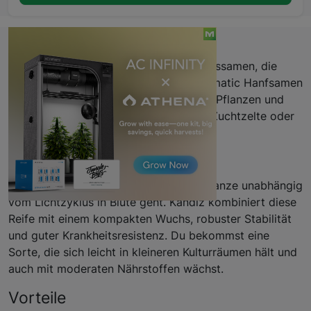
Beschreibung
Du willst einfach anzubauende Cannabissamen, die
zuverlässig durchstarten? Kandiz Automatic Hanfsamen
liefert autoflowering-Power, kompakte Pflanzen und
schnelle Ernte – perfekt für kompakte Zuchtzelte oder
Balkon-Setups.
Eigenschaften
Autoflowering bedeutet, dass deine Pflanze unabhängig
vom Lichtzyklus in Blüte geht. Kandiz kombiniert diese
Reife mit einem kompakten Wuchs, robuster Stabilität
und guter Krankheitsresistenz. Du bekommst eine
Sorte, die sich leicht in kleineren Kulturräumen hält und
auch mit moderaten Nährstoffen wächst.
Vorteile