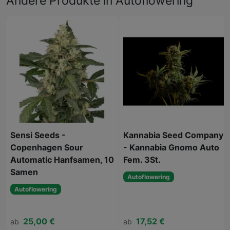
Andere Produkte in Autoflowering
Sensi Seeds -
Kannabia Seed Company
Copenhagen Sour
- Kannabia Gnomo Auto
Automatic Hanfsamen, 10
Fem. 3St.
Samen
Autoflowering
Autoflowering
25,00 €
17,52 €
ab
ab