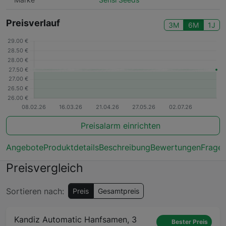
Preisverlauf
3M
6M
1J
Preisalarm einrichten
Angebote
Produktdetails
Beschreibung
Bewertungen
Frage
Preisvergleich
Sortieren nach:
Preis
Gesamtpreis
Kandiz Automatic Hanfsamen, 3
Bester Preis