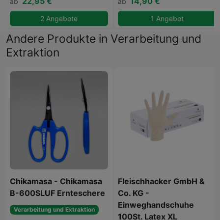
22,95 €
14,90 €
ab
ab
2 Angebote
1 Angebot
Andere Produkte in Verarbeitung und
Extraktion
Chikamasa - Chikamasa
Fleischhacker GmbH &
B-600SLUF Ernteschere
Co. KG -
Einweghandschuhe
Verarbeitung und Extraktion
100St. Latex XL