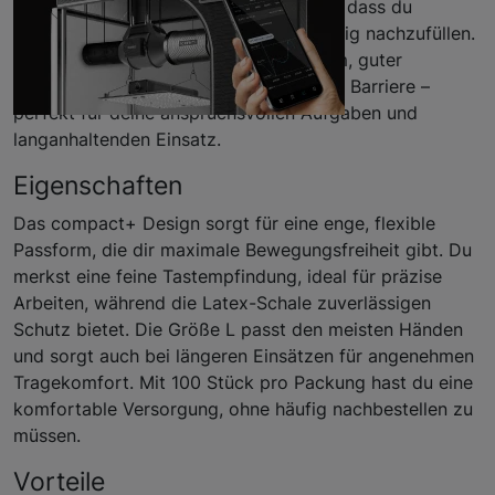
Die Packung mit 100 Stück sorgt dafür, dass du
zuverlässig arbeiten kannst, ohne ständig nachzufüllen.
Du profitierst von einer engen Passform, guter
Tastempfindung und einer hygienischen Barriere –
perfekt für deine anspruchsvollen Aufgaben und
langanhaltenden Einsatz.
Eigenschaften
Das compact+ Design sorgt für eine enge, flexible
Passform, die dir maximale Bewegungsfreiheit gibt. Du
merkst eine feine Tastempfindung, ideal für präzise
Arbeiten, während die Latex-Schale zuverlässigen
Schutz bietet. Die Größe L passt den meisten Händen
und sorgt auch bei längeren Einsätzen für angenehmen
Tragekomfort. Mit 100 Stück pro Packung hast du eine
komfortable Versorgung, ohne häufig nachbestellen zu
müssen.
Vorteile