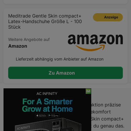
Meditrade Gentle Skin compact+
Anzeige
Latex-Handschuhe Größe L - 100
Stück
Weitere Angebote auf
Amazon
Lieferzeit abhängig vom Anbieter auf Amazon
Zu Amazon
Beschreibung
Du willst bei der Verarbeitung und Extraktion präzise
arbeiten, ohne Kompromisse beim Tragekomfort
einzugehen? Mit den Meditrade Gentle Skin compact+
Latex-Handschuhen Größe L bekommst du genau das.