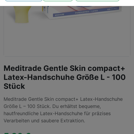
Meditrade Gentle Skin compact+
Latex-Handschuhe Größe L - 100
Stück
Meditrade Gentle Skin compact+ Latex-Handschuhe
Größe L – 100 Stück. Du erhältst bequeme,
hautfreundliche Latex-Handschuhe für präzises
Verarbeiten und saubere Extraktion.