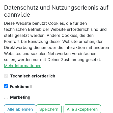
Datenschutz und Nutzungserlebnis auf
Bitte bestätige dein Alter
cannvi.de
Suchen
Diese Website benutzt Cookies, die für den
Bist du schon 18 Jahre alt?
technischen Betrieb der Website erforderlich sind und
stets gesetzt werden. Andere Cookies, die den
Startseite
No Brand
Verarbeitung und Extraktion
Nein
Ja
Komfort bei Benutzung dieser Website erhöhen, der
Meditrade Gentle Skin compact+ Latex-Handschuhe Größe L
Direktwerbung dienen oder die Interaktion mit anderen
- 100 Stück
Websites und sozialen Netzwerken vereinfachen
sollen, werden nur mit Deiner Zustimmung gesetzt.
Mehr Informationen
Technisch erforderlich
Funktionell
Marketing
Alle ablehnen
Speichern
Alle akzeptieren