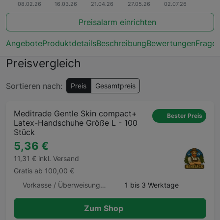
Preisalarm einrichten
Angebote
Produktdetails
Beschreibung
Bewertungen
Frage
Preisvergleich
Sortieren nach:
Preis
Gesamtpreis
Meditrade Gentle Skin compact+
Bester Preis
Latex-Handschuhe Größe L - 100
Stück
5,36 €
11,31 € inkl. Versand
Gratis ab 100,00 €
Vorkasse / Überweisung, Kreditkarte, Bitcoin
1 bis 3 Werktage
Zum Shop