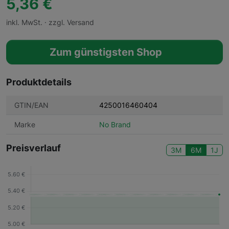
5,36 €
inkl. MwSt. · zzgl. Versand
Zum günstigsten Shop
Produktdetails
GTIN/EAN
4250016460404
Marke
No Brand
Preisverlauf
3M
6M
1J