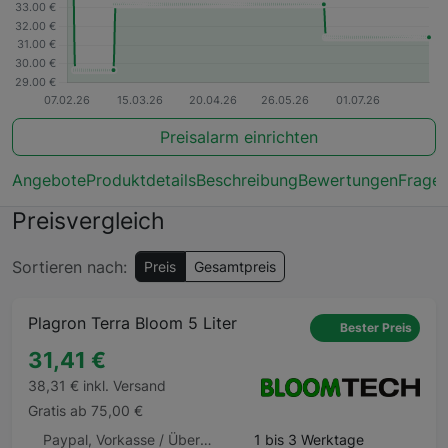
Preisalarm einrichten
Angebote
Produktdetails
Beschreibung
Bewertungen
Frage
Preisvergleich
Sortieren nach:
Preis
Gesamtpreis
Plagron Terra Bloom 5 Liter
Bester Preis
31,41 €
38,31 € inkl. Versand
Gratis ab 75,00 €
Paypal, Vorkasse / Überweisung, Barzahlung, Barzahlung Barzahlen.de
1 bis 3 Werktage