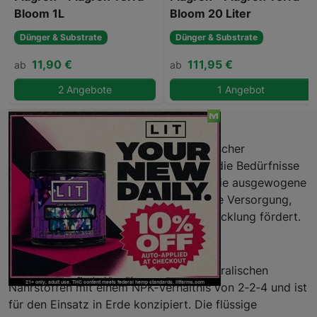
Bloom 1L
Bloom 20 Liter
Dünger & Substrate
Dünger & Substrate
11,90 €
111,95 €
ab
ab
2 Angebote
1 Angebot
Beschreibung
Plagron Terra Bloom 5L ist ein mineralischer
Blütendünger, speziell abgestimmt auf die Bedürfnisse
von Kulturpflanzen in der Blütephase. Die ausgewogene
NPK‑Formel sorgt für eine zielgerichtete Versorgung,
die sichtbare Blühkraft und Aromaentwicklung fördert.
Eigenschaften
Die Zusammensetzung basiert auf mineralischen
Nährstoffen mit einem NPK‑Verhältnis von 2‑2‑4 und ist
für den Einsatz in Erde konzipiert. Die flüssige