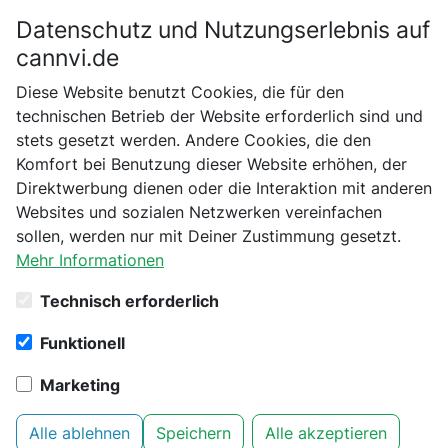
Datenschutz und Nutzungserlebnis auf
Bitte bestätige dein Alter
cannvi.de
Suchen
Diese Website benutzt Cookies, die für den
Bist du schon 18 Jahre alt?
technischen Betrieb der Website erforderlich sind und
stets gesetzt werden. Andere Cookies, die den
Startseite
Plagron
Dünger & Substrate
Nein
Ja
Komfort bei Benutzung dieser Website erhöhen, der
Plagron Terra Bloom 5L
Direktwerbung dienen oder die Interaktion mit anderen
Websites und sozialen Netzwerken vereinfachen
sollen, werden nur mit Deiner Zustimmung gesetzt.
Mehr Informationen
Technisch erforderlich
Funktionell
Marketing
Alle ablehnen
Speichern
Alle akzeptieren