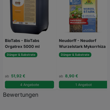
BioTabs - BioTabs
Neudorff - Neudorf
Orgatrex 5000 ml
Wurzelstark Mykorrhiza
Dünger & Substrate
Dünger & Substrate
51,92 €
8,90 €
ab
ab
4 Angebote
1 Angebot
Bewertungen