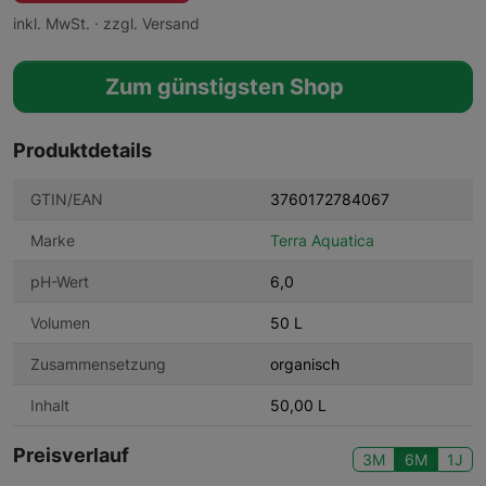
inkl. MwSt. · zzgl. Versand
Zum günstigsten Shop
Produktdetails
GTIN/EAN
3760172784067
Marke
Terra Aquatica
pH-Wert
6,0
Volumen
50 L
Zusammensetzung
organisch
Inhalt
50,00 L
Preisverlauf
3M
6M
1J