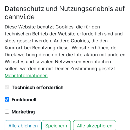
Datenschutz und Nutzungserlebnis auf
Bitte bestätige dein Alter
cannvi.de
Suchen
Diese Website benutzt Cookies, die für den
Bist du schon 18 Jahre alt?
technischen Betrieb der Website erforderlich sind und
stets gesetzt werden. Andere Cookies, die den
Startseite
Terra Aquatica
Dünger & Substrate
Nein
Ja
Komfort bei Benutzung dieser Website erhöhen, der
T.A. Organic Soil Light-Mix 50L - Torffrei
Direktwerbung dienen oder die Interaktion mit anderen
Websites und sozialen Netzwerken vereinfachen
sollen, werden nur mit Deiner Zustimmung gesetzt.
Mehr Informationen
Technisch erforderlich
Funktionell
Marketing
Alle ablehnen
Speichern
Alle akzeptieren