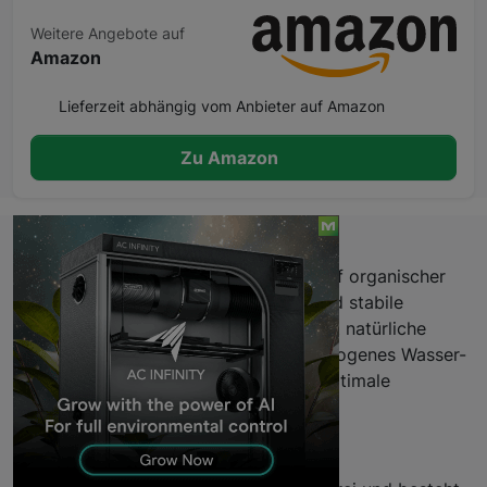
Weitere Angebote auf
Amazon
Lieferzeit abhängig vom Anbieter auf Amazon
Zu Amazon
Beschreibung
Leichter, torffreier Kultursubstratmix auf organischer
Basis, entwickelt für luftige Struktur und stabile
Nährstoffaufnahme. Der Mix kombiniert natürliche
Bestandteile mit Perlite, um ein ausgewogenes Wasser-
Luft-Verhältnis zu gewährleisten und optimale
Wachstumsbedingungen zu schaffen.
Eigenschaften