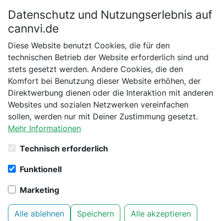
Datenschutz und Nutzungserlebnis auf
Bitte bestätige dein Alter
cannvi.de
Suchen
Diese Website benutzt Cookies, die für den
Bist du schon 18 Jahre alt?
technischen Betrieb der Website erforderlich sind und
Startseite
Themen
stets gesetzt werden. Andere Cookies, die den
Nein
Ja
Komfort bei Benutzung dieser Website erhöhen, der
Cannabis Blog - Neueste Artikel
Direktwerbung dienen oder die Interaktion mit anderen
Websites und sozialen Netzwerken vereinfachen
Alle Themen
Cannabissorten
Grow
News
2
40
1
sollen, werden nur mit Deiner Zustimmung gesetzt.
Produktempfehlung
Wissen
25
14
Mehr Informationen
Technisch erforderlich
Funktionell
Marketing
Alle ablehnen
Speichern
Alle akzeptieren