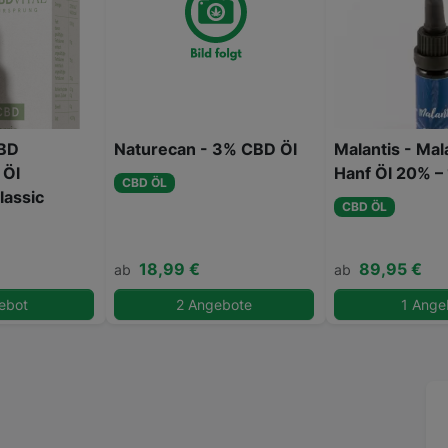
CBD
Naturecan - 3% CBD Öl
Malantis - Mal
 Öl
Hanf Öl 20% –
CBD ÖL
assic
CBD ÖL
18,99 €
89,95 €
ab
ab
ebot
2 Angebote
1 Ange