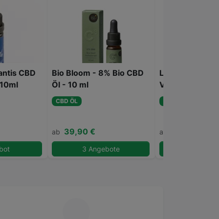
antis CBD
Bio Bloom - 8% Bio CBD
Lucky Hemp - 
 10ml
Öl - 10 ml
Vollspektrum -
CBD ÖL
CBD ÖL
39,90 €
29,90 €
ab
ab
bot
3 Angebote
1 Angeb