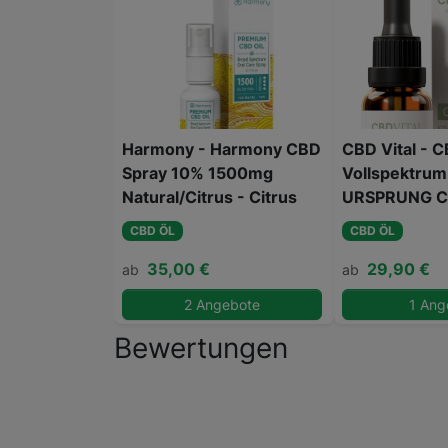
Harmony - Harmony CBD
CBD Vital - 
Spray 10% 1500mg
Vollspektrum
Natural/Citrus - Citrus
URSPRUNG Cl
CBD ÖL
CBD ÖL
35,00 €
29,90 €
ab
ab
2 Angebote
1 Ang
Bewertungen