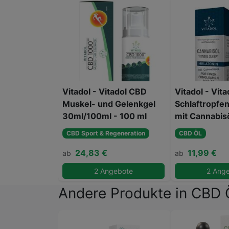
Vitadol - Vitadol CBD
Vitadol - Vita
Muskel- und Gelenkgel
Schlaftropfe
30ml/100ml - 100 ml
mit Cannabis
CBD Sport & Regeneration
CBD ÖL
24,83 €
11,99 €
ab
ab
2 Angebote
2 Ang
Andere Produkte in CBD 