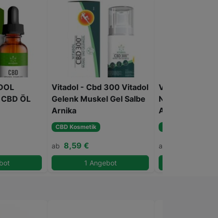
ADOL
Vitadol - Cbd 300 Vitadol
Vitadol - Vitado
 CBD ÖL
Gelenk Muskel Gel Salbe
Nacken Roll-On
Arnika
Aromapflege
CBD Kosmetik
CBD Kosmetik
8,59 €
12,90 €
ab
ab
bot
1 Angebot
2 Angeb