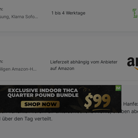
n:
1 bis 4 Werktage
Vorkasse / Überweisung, Klarna Sofortüberweisung, Klarna Rechnung, Klarna Ratenkauf
n:
Lieferzeit abhängig vom Anbieter
auf Amazon
Abhängig vom jeweiligen Amazon-Händler
 deinen Alltag? Vitadol Night bietet dir hochwertigen Hanf
den Varianten liefern dir unterschiedliche Profile, bleiben 
 über den Tag verteilt.