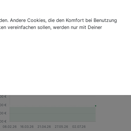
Login
abis Blog
Cannabis Telemedizin
Kategorien
erden. Andere Cookies, die den Komfort bei Benutzung
en vereinfachen sollen, werden nur mit Deiner
oduktdetails
Nein
Ja
GTIN/EAN
4260647560688
Marke
Vitadol
eisverlauf
3M
6M
1J