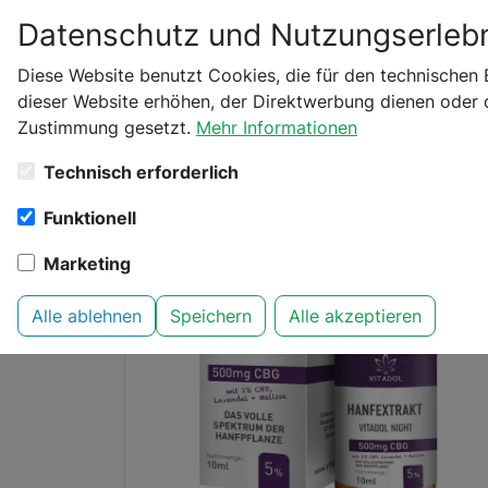
Datenschutz und Nutzungserlebn
Bitte bestätige dei
Diese Website benutzt Cookies, die für den technischen 
dieser Website erhöhen, der Direktwerbung dienen oder d
Startseite
Vitadol
CBD ÖL
Vitadol Night 5
Zustimmung gesetzt.
Mehr Informationen
Bist du schon 18 Jahr
Technisch erforderlich
Funktionell
Marketing
Alle ablehnen
Speichern
Alle akzeptieren