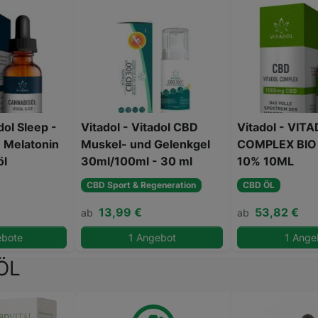
dol Sleep -
Vitadol - Vitadol CBD
Vitadol - VIT
n Melatonin
Muskel- und Gelenkgel
COMPLEX BIO
öl
30ml/100ml - 30 ml
10% 10ML
CBD Sport & Regeneration
CBD ÖL
13,99 €
53,82 €
ab
ab
ebote
1 Angebot
1 Ange
ÖL